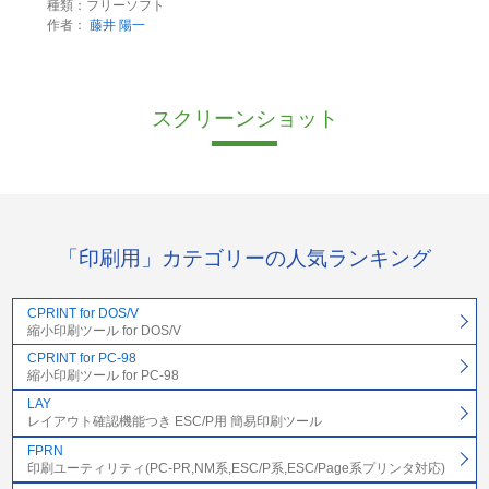
種類：フリーソフト
作者：
藤井 陽一
スクリーンショット
「印刷用」カテゴリーの人気ランキング
CPRINT for DOS/V
縮小印刷ツール for DOS/V
CPRINT for PC-98
縮小印刷ツール for PC-98
LAY
レイアウト確認機能つき ESC/P用 簡易印刷ツール
FPRN
印刷ユーティリティ(PC-PR,NM系,ESC/P系,ESC/Page系プリンタ対応)