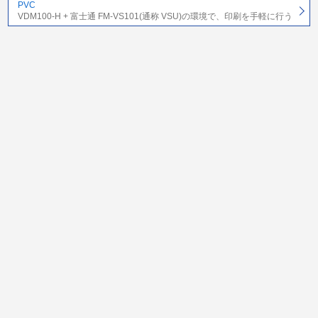
PVC
VDM100-H + 富士通 FM-VS101(通称 VSU)の環境で、印刷を手軽に行う