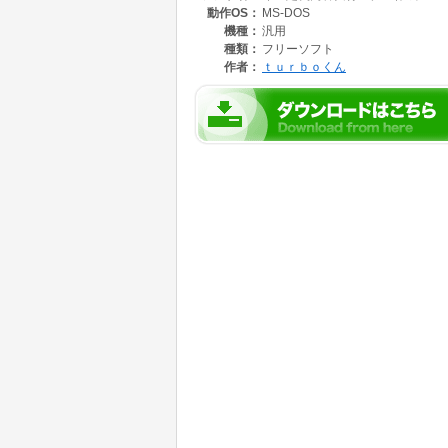
動作OS：
MS-DOS
機種：
汎用
種類：
フリーソフト
作者：
ｔｕｒｂｏくん