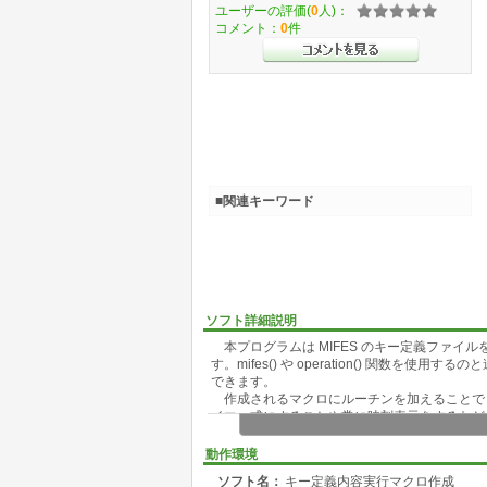
ユーザーの評価(
0
人)：
コメント：
0
件
■関連キーワード
ソフト詳細説明
本プログラムは MIFES のキー定義ファイル
す。mifes() や operation() 関数
できます。
作成されるマクロにルーチンを加えることで，シ
イマー式にすることや常に時刻表示をするなど
動作環境
ソフト名：
キー定義内容実行マクロ作成