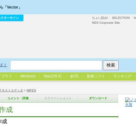
「Vector」
ベクターサイン
ちょい読み!
SELECTION
V
NGS Corporate Site
ド！
イブラリ
Windows
Mac(OS X)
全OS
新着ソフト
ランキング
テキストエディタ
>
MIFES
コメント・評価
スクリーンショット
ダウンロード
作成
作成