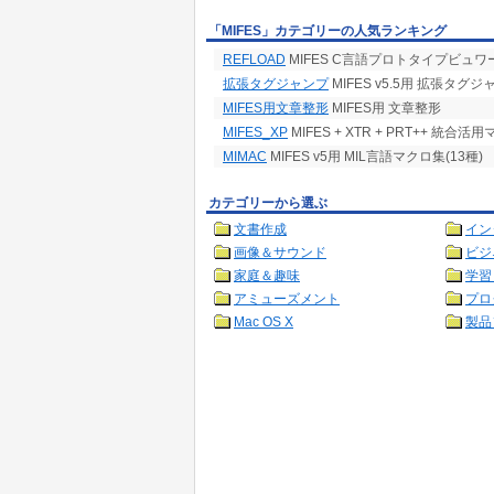
「MIFES」カテゴリーの人気ランキング
REFLOAD
MIFES C言語プロトタイプビュワ
拡張タグジャンプ
MIFES v5.5用 拡張タグジ
MIFES用文章整形
MIFES用 文章整形
MIFES_XP
MIFES + XTR + PRT++ 統合活
MIMAC
MIFES v5用 MIL言語マクロ集(13種)
カテゴリーから選ぶ
文書作成
イン
画像＆サウンド
ビジ
家庭＆趣味
学習
アミューズメント
プロ
Mac OS X
製品