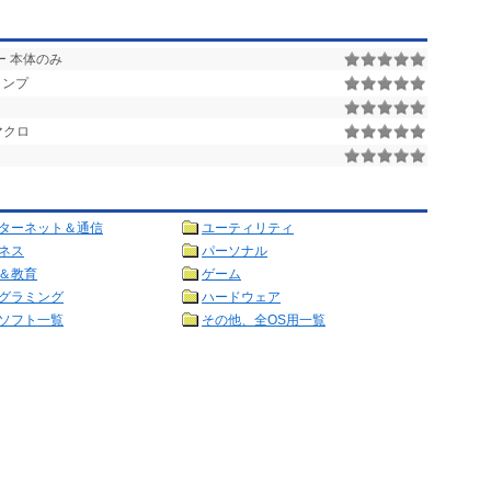
ー 本体のみ
ャンプ
用マクロ
ターネット＆通信
ユーティリティ
ネス
パーソナル
＆教育
ゲーム
グラミング
ハードウェア
ソフト一覧
その他、全OS用一覧