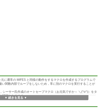
を元に通常の MIFES と同様の動作をするマクロを作成するプログラムで
を使用するのと違い関数内部でループをしないため，常に別のマクロを実行することが
ーサー氏作成のオートセーブマクロ（お元気ですか～ ＼(^o^)）をタ
が可能となります。
▼ 続きを見る ▼