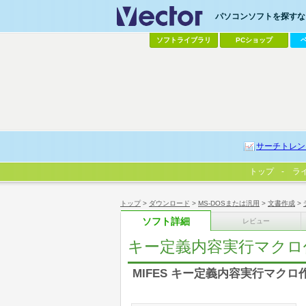
パソコンソフトを探すなら
ソフトライブラリ
PCショップ
サーチトレン
トップ
ラ
トップ
>
ダウンロード
>
MS-DOSまたは汎用
>
文書作成
>
ソフト詳細
レビュー
キー定義内容実行マクロ
MIFES キー定義内容実行マクロ