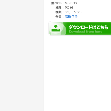
動作OS：
MS-DOS
機種：
PC-98
種類：
フリーソフト
作者：
高橋 信行