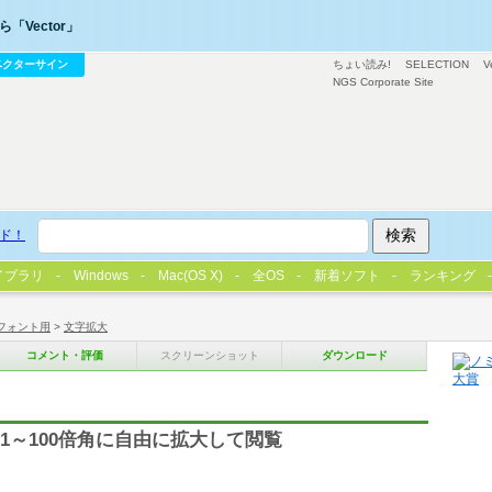
「Vector」
ベクターサイン
ちょい読み!
SELECTION
V
NGS Corporate Site
ド！
イブラリ
Windows
Mac(OS X)
全OS
新着ソフト
ランキング
フォント用
>
文字拡大
コメント・評価
スクリーンショット
ダウンロード
を1～100倍角に自由に拡大して閲覧