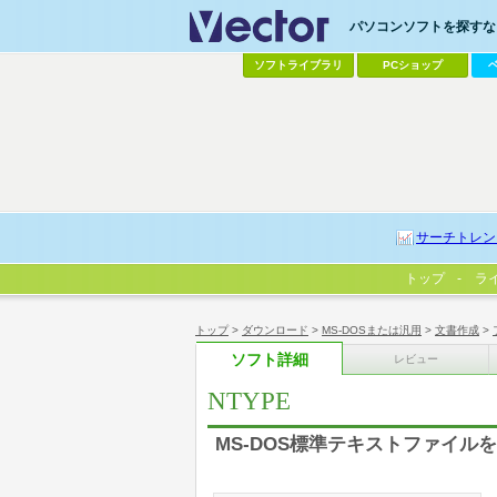
パソコンソフトを探すなら
ソフトライブラリ
PCショップ
サーチトレン
トップ
ラ
トップ
>
ダウンロード
>
MS-DOSまたは汎用
>
文書作成
>
ソフト詳細
レビュー
NTYPE
MS-DOS標準テキストファイル