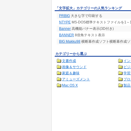
「文字拡大」カテゴリーの人気ランキング
PRBIG
大きな字で印刷する
NTYPE
MS-DOS標準テキストファイルを1～
Banner
高機能バナー表示(3D付き)
BANNER
8倍角テキスト表示
BIG Makku98
横断幕作成ソフト横断幕作成ソ
カテゴリーから選ぶ
文書作成
イン
画像＆サウンド
ビジ
家庭＆趣味
学習
アミューズメント
プロ
Mac OS X
製品