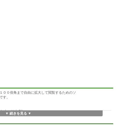
ら１００倍角まで自由に拡大して閲覧するためのソ
です。
ンキーによる)
▼ 続きを見る ▼
る