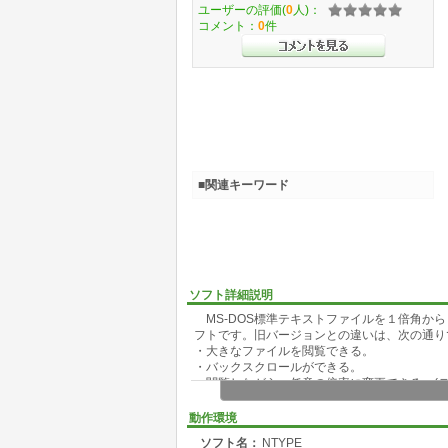
ユーザーの評価(
0
人)：
コメント：
0
件
■関連キーワード
ソフト詳細説明
MS-DOS標準テキストファイルを１倍角か
フトです。旧バージョンとの違いは、次の通り
・大きなファイルを閲覧できる。
・バックスクロールができる。
・閲覧しながら、任意の倍率に変更できる。(テ
・検索ができる。
・拡大文字ファイラーがついた。
動作環境
・オートスクロールのインターバルを設定でき
ソフト名：
NTYPE