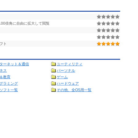
100倍角に自由に拡大して閲覧
フト
ターネット＆通信
ユーティリティ
ネス
パーソナル
＆教育
ゲーム
グラミング
ハードウェア
ソフト一覧
その他、全OS用一覧