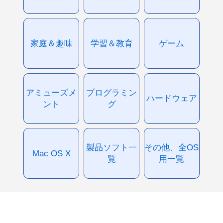
家庭＆趣味
学習＆教育
ゲーム
アミューズメ
プログラミン
ハードウェア
ント
グ
製品ソフト一
その他、全OS
Mac OS X
覧
用一覧