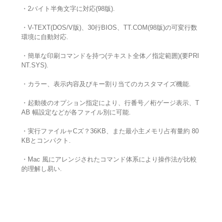
・2バイト半角文字に対応(98版).
・V-TEXT(DOS/V版)、30行BIOS、TT.COM(98版)の可変行数
環境に自動対応.
・簡単な印刷コマンドを持つ(テキスト全体／指定範囲)(要PRI
NT.SYS).
・カラー、表示内容及びキー割り当てのカスタマイズ機能.
・起動後のオプション指定により、行番号／桁ゲージ表示、T
AB 幅設定などが各ファイル別に可能.
・実行ファイルャCズ？36KB、また最小主メモリ占有量約 80
KBとコンパクト.
・Mac 風にアレンジされたコマンド体系により操作法が比較
的理解し易い.