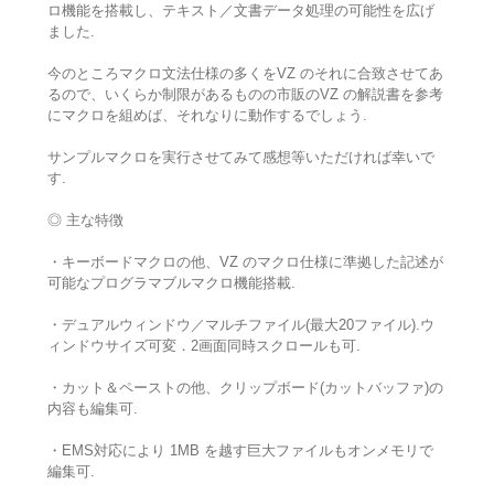
ロ機能を搭載し、テキスト／文書データ処理の可能性を広げ
ました.
今のところマクロ文法仕様の多くをVZ のそれに合致させてあ
るので、いくらか制限があるものの市販のVZ の解説書を参考
にマクロを組めば、それなりに動作するでしょう.
サンプルマクロを実行させてみて感想等いただければ幸いで
す.
◎ 主な特徴
・キーボードマクロの他、VZ のマクロ仕様に準拠した記述が
可能なプログラマブルマクロ機能搭載.
・デュアルウィンドウ／マルチファイル(最大20ファイル).ウ
ィンドウサイズ可変．2画面同時スクロールも可.
・カット＆ペーストの他、クリップボード(カットバッファ)の
内容も編集可.
・EMS対応により 1MB を越す巨大ファイルもオンメモリで
編集可.