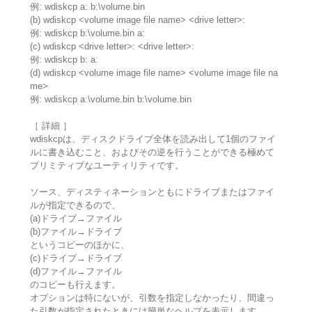
例: wdiskcp a: b:\volume.bin
(b) wdiskcp <volume image file name> <drive letter>:
例: wdiskcp b:\volume.bin a:
(c) wdiskcp <drive letter>: <drive letter>:
例: wdiskcp b: a:
(d) wdiskcp <volume image file name> <volume image file na
me>
例: wdiskcp a:\volume.bin b:\volume.bin
［ 詳細 ］
wdiskcpは、ディスクドライブ全体を読み出して1個のファイ
ルに書き込むこと、およびその逆を行うことができる極めて
プリミティブなユーティリティです。
ソース、ディスティネーションともにドライブまたはファイ
ルが指定できるので、
(a)ドライブ→ファイル
(b)ファイル→ドライブ
というコピーのほかに、
(c)ドライブ→ドライブ
(d)ファイル→ファイル
のコピーも行えます。
オプションは特にないが、引数を指定しなかったり、間違っ
た引数が指定されたときには簡単なヘルプを表示します。