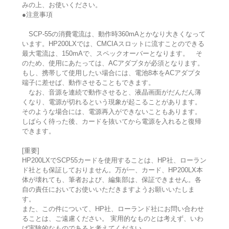
みの上、お使いください。
●注意事項
SCP-55の消費電流は、動作時360mAとかなり大きくなって
います。HP200LXでは、CMCIAスロットに流すことのできる
最大電流は、150mAで、スペックオーバーとなります。 そ
のため、使用にあたっては、ACアダプタが必須となります。
もし、携帯して使用したい場合には、電池8本をACアダプタ
端子に差せば、動作させることもできます。
なお、音源を連続で動作させると、液晶画面がだんだん薄
くなり、電源が切れるという現象が起こることがあります。
そのような場合には、電源再入ができないこともあります。
しばらく待った後、カードを抜いてから電源を入れると復帰
できます。
[重要]
HP200LXでSCP55カードを使用することは、HP社、ローラン
ド社とも保証しておりません。万が一、カード、HP200LX本
体が壊れても、筆者および、編集部は、保証できません。各
自の責任においてお使いいただきますようお願いいたしま
す。
また、この件について、HP社、ローランド社にお問い合わせ
ることは、ご遠慮ください。 実用的なものとは考えず、いわ
ば実験的なものであると考えてください。