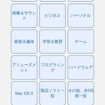
画像＆サウン
ビジネス
パーソナル
ド
家庭＆趣味
学習＆教育
ゲーム
アミューズメ
プログラミン
ハードウェア
ント
グ
製品ソフト一
その他、全OS
Mac OS X
覧
用一覧