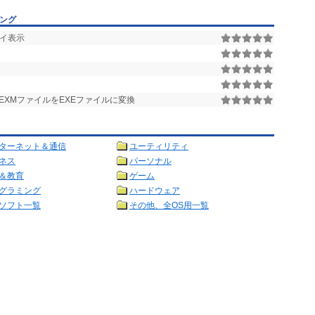
キング
レイ表示
XMファイルをEXEファイルに変換
ターネット＆通信
ユーティリティ
ネス
パーソナル
＆教育
ゲーム
グラミング
ハードウェア
ソフト一覧
その他、全OS用一覧