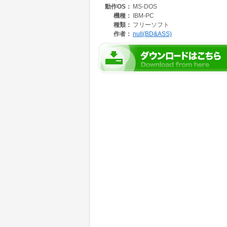
動作OS：
MS-DOS
プログラマとしてはmtimlの使用をお勧めした
いるのでは説得力がまるでないですね(^^;
機種：
IBM-PC
種類：
フリーソフト
作者：
null(BD&ASS)