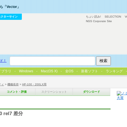
「Vector」
ベクターサイン
ちょい読み!
SELECTION
V
NGS Corporate Site
ド！
イブラリ
Windows
Mac(OS X)
全OS
新着ソフト
ランキング
ティ
>
機種依存
>
HP-100・200LX用
コメント・評価
スクリーンショット
ダウンロード
0 rel7 差分