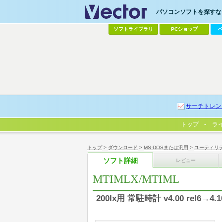
パソコンソフトを探すなら
ソフトライブラリ
PCショップ
サーチトレン
トップ
ラ
トップ
>
ダウンロード
>
MS-DOSまたは汎用
>
ユーティリ
ソフト詳細
レビュー
MTIMLX/MTIML
200lx用 常駐時計 v4.00 rel6→4.1