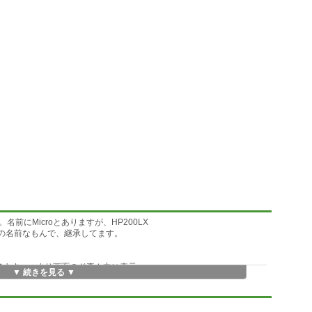
にMicroとありますが、HP200LX
この名前なもんで、継承してます。
にやってます。つまり画面のド真ん中に表示
▼ 続きを見る ▼
はありません(多分)。
ので、それをしない手抜きバージョン
か、スクロールすると消えてしまう場所に