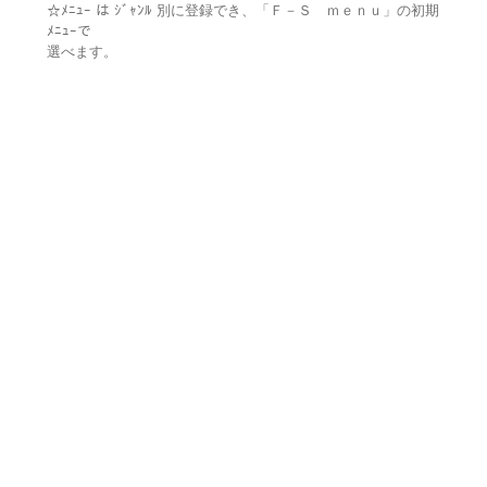
☆ﾒﾆｭｰ は ｼﾞｬﾝﾙ 別に登録でき、「Ｆ－Ｓ ｍｅｎｕ」の初期
ﾒﾆｭｰで
選べます。