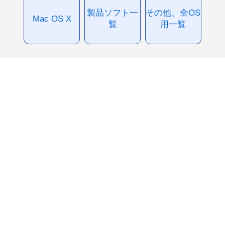
製品ソフト一
その他、全OS
Mac OS X
覧
用一覧