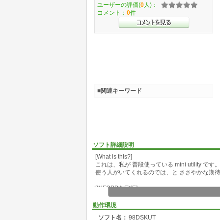
ユーザーの評価(
0
人)：
コメント：
0
件
■関連キーワード
ソフト詳細説明
[What is this?]
これは、私が 普段使っている mini utility 
使う人がいてくれるのでは、と ささやかな期待を
[INFOPDA.EXE]
98DOS 内部テーブルを参照して、ドライブ
BIOS管理番号 である PDA(Physical Disk Ad
動作環境
す。
ソフト名：
98DSKUT
[INFOID.EXE]