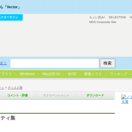
「Vector」
ベクターサイン
ちょい読み!
SELECTION
V
NGS Corporate Site
ド！
イブラリ
Windows
Mac(OS X)
全OS
新着ソフト
ランキング
ティ
>
ディスク用
コメント・評価
スクリーンショット
ダウンロード
リティ集