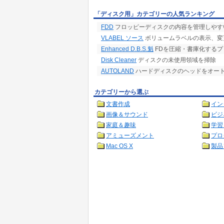
「ディスク用」カテゴリーの人気ランキング
FDD
フロッピーディスクの内容を管理しやす
VLABEL ソース
ボリュームラベルの表示、変
Enhanced D.B.S.魁
FDを圧縮・書庫化するプログ
Disk Cleaner
ディスクの未使用領域を掃除
AUTOLAND
ハードディスクのヘッドをオー
カテゴリーから選ぶ
文書作成
イン
画像＆サウンド
ビジ
家庭＆趣味
学習
アミューズメント
プロ
Mac OS X
製品