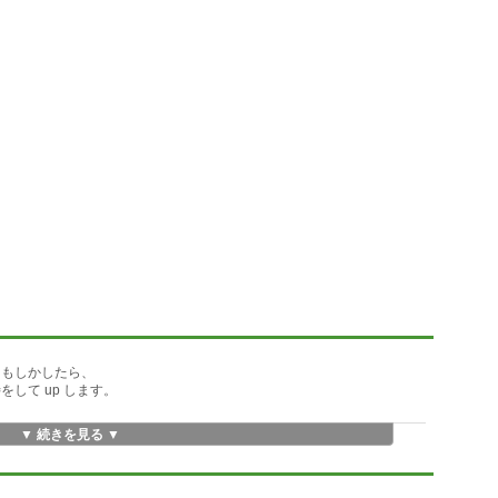
です。もしかしたら、
して up します。
▼ 続きを見る ▼
に対応するデバイスの
derssの略) を表示しま