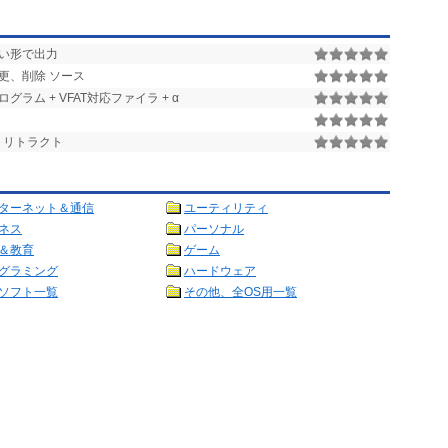
い形で出力
更、削除 ソース
ラム + VFAT対応ファイラ + α
トリトラクト
ターネット＆通信
ユーティリティ
ネス
パーソナル
＆教育
ゲーム
グラミング
ハードウェア
ソフト一覧
その他、全OS用一覧