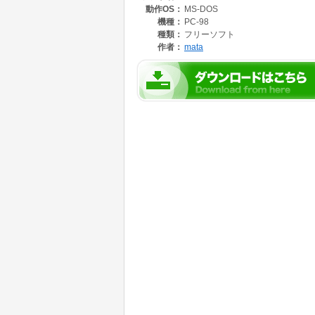
動作OS：
MS-DOS
DISK の ID を解析して、表示します。具体
ID情報(セクタ番号、セクタ長)を表示します
機種：
PC-98
disk を コピーなどする場合に 変なフォーマ
種類：
フリーソフト
確かめるのに使えます。また、自分で異常フォ
作者：
mata
の確認用にも使えます。
[DUMPSEC.EXE]
これは、急場をしのいで作ったもので 98DOS の 2HD 
しか解析しないと言う easy な仕様になってい