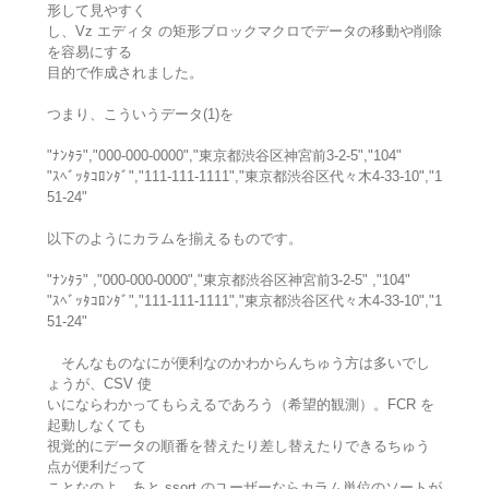
形して見やすく
し、Vz エディタ の矩形ブロックマクロでデータの移動や削除
を容易にする
目的で作成されました。
つまり、こういうデータ(1)を
"ﾅﾝﾀﾗ","000-000-0000","東京都渋谷区神宮前3-2-5","104"
"ｽﾍﾞｯﾀｺﾛﾝﾀﾞ","111-111-1111","東京都渋谷区代々木4-33-10","1
51-24"
以下のようにカラムを揃えるものです。
"ﾅﾝﾀﾗ" ,"000-000-0000","東京都渋谷区神宮前3-2-5" ,"104"
"ｽﾍﾞｯﾀｺﾛﾝﾀﾞ","111-111-1111","東京都渋谷区代々木4-33-10","1
51-24"
そんなものなにが便利なのかわからんちゅう方は多いでし
ょうが、CSV 使
いにならわかってもらえるであろう（希望的観測）。FCR を
起動しなくても
視覚的にデータの順番を替えたり差し替えたりできるちゅう
点が便利だって
ことなのよ。あと ssort のユーザーならカラム単位のソートが