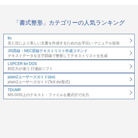
「書式整形」カテゴリーの人気ランキング
fin
見た目により美しい文書を作成するためのお手伝い マニュアル追加
JIS罫線・NEC罫線テキストリスト作成コマンド
テキストデータを文字罫線で整形してテキストリストを生成
LSPCER for DOS
対応力が違う 行連結ソフト
plain2ユーザーズガイド(dvi)
plain2ユーザーズガイド(TeX dvi形式)
TDUMP
MS-DOS上のテキスト・ファイルを書式付で出力