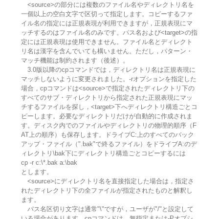
<source>の部分には複数のファイル名やディレクトリ名を
一個以上の空白文字で区切って指定します。コピーするファ
イル名の指定には正規表現が利用できますが，正規表現にマ
ッチするのはファイル名のみです。パス名および<target>の指
定には正規表現は使用できません。ファイル名とディレクト
リ名は漢字を含んでいても構いません。ただし，パターン・
マッチ機能は制約されます（後述）。
3.0版以降のcpコマンドでは，ディレクトリ名は正規表現に
マッチしないように変更されました。-rオプションを指定した
場合，cpコマンドは<source>で指定されたディレクトリ下の
すべてのサブ・ディレクトリから指定された正規表現にマッ
チするファイルを探し，<target>下へディレクトリ構造ごとコ
ピーします。必要なディレクトリだけが自動的に作成されま
す。ディスク内でのファイルやディレクトリの物理的順序（F
AT上の順序）も保存します。ドライブC:上のすべてのバック
アップ・ファイル（".bak"で終るファイル）をドライブA:のデ
ィレクトリ\bak下にディレクトリ構造ごとコピーするには
cp -r c:\*.bak a:\bak
とします。
<source>にディレクトリ名を直接指定した場合は，指定さ
れたディレクトリ下の全ファイルが指定されたものと解釈し
ます。
パス名区切り文字は通常"\"ですが，ユーザが"/"と設定して
いる場合があります。cpコマンドは，無指定または-Pオプシ