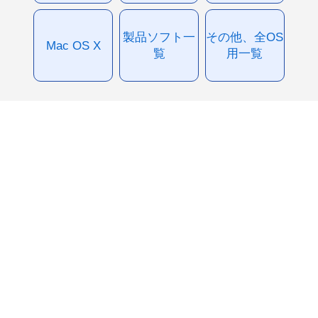
製品ソフト一
その他、全OS
Mac OS X
覧
用一覧