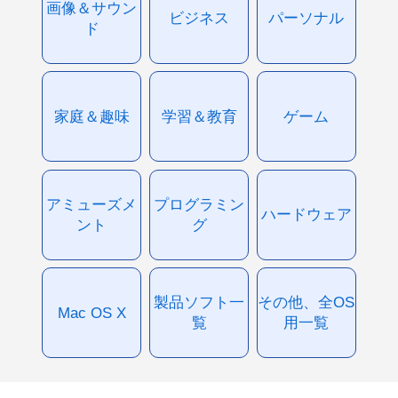
画像＆サウン
ビジネス
パーソナル
ド
家庭＆趣味
学習＆教育
ゲーム
アミューズメ
プログラミン
ハードウェア
ント
グ
製品ソフト一
その他、全OS
Mac OS X
覧
用一覧