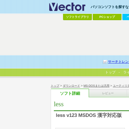
パソコンソフトを探すなら
ソフトライブラリ
PCショップ
サーチトレン
トップ
ラ
トップ
>
ダウンロード
>
MS-DOSまたは汎用
>
ユーティリ
ソフト詳細
レビュー
less
less v123 MSDOS 漢字対応版