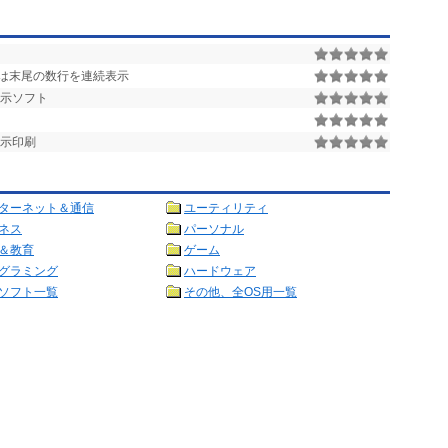
は末尾の数行を連続表示
表示ソフト
示印刷
ターネット＆通信
ユーティリティ
ネス
パーソナル
＆教育
ゲーム
グラミング
ハードウェア
ソフト一覧
その他、全OS用一覧