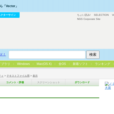
「Vector」
ベクターサイン
ちょい読み!
SELECTION
V
NGS Corporate Site
ド！
イブラリ
Windows
Mac(OS X)
全OS
新着ソフト
ランキング
ティ
>
テキストファイル用
>
表示
コメント・評価
スクリーンショット
ダウンロード