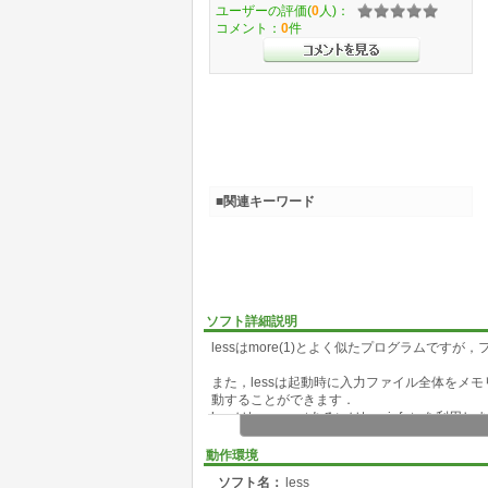
ユーザーの評価(
0
人)：
コメント：
0
件
■関連キーワード
ソフト詳細説明
lessはmore(1)とよく似たプログラムで
また，lessは起動時に入力ファイル全体をメモ
動することができます．
lessはtermcap（あるいはterminfo）
動作環境
ソフト名：
less