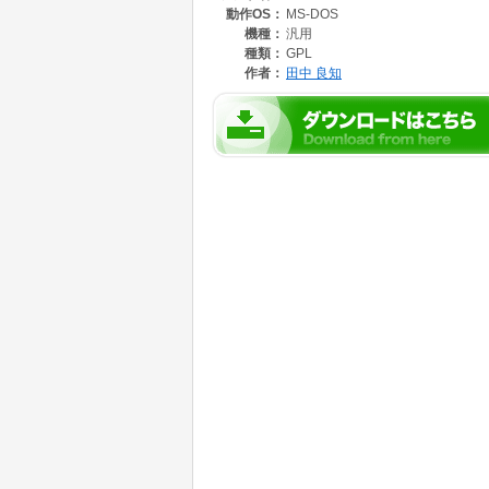
動作OS：
MS-DOS
機種：
汎用
種類：
GPL
作者：
田中 良知