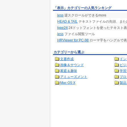
「表示」カテゴリーの人気ランキング
less
逆スクロールができるmore
HEAD & TAIL
テキストファイルの先頭、また
type24
24ドットフォントを使ったテキスト
less
ファイル閲覧ツール
HRViewer for PC-98
ローマ字をハングルで表
カテゴリーから選ぶ
文書作成
イン
画像＆サウンド
ビジ
家庭＆趣味
学習
アミューズメント
プロ
Mac OS X
製品