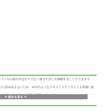
すが，ファイルの前の方ばかりでなく後ろの方にも移動することができます．
リに読み込まないため，vi(1)のようなテキストエディタよりも高速に起
を利用しますので，さまざまな端末に対応しています．
▼ 続きを見る ▼