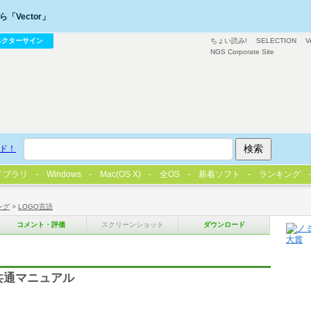
「Vector」
ベクターサイン
ちょい読み!
SELECTION
V
NGS Corporate Site
ド！
イブラリ
Windows
Mac(OS X)
全OS
新着ソフト
ランキング
ング
>
LOGO言語
コメント・評価
スクリーンショット
ダウンロード
 共通マニュアル