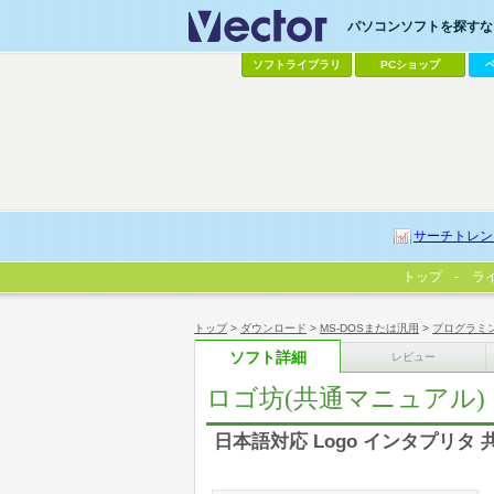
パソコンソフトを探すなら
ソフトライブラリ
PCショップ
サーチトレン
トップ
ラ
トップ
>
ダウンロード
>
MS-DOSまたは汎用
>
プログラミ
ソフト詳細
レビュー
ロゴ坊(共通マニュアル)
日本語対応 Logo インタプリタ