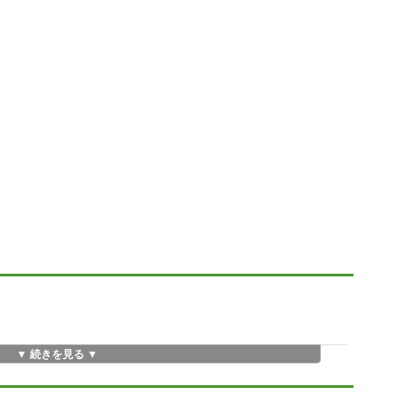
▼ 続きを見る ▼
みやすい命令を使って、画面上のタート
小さな世界(マイクロワールド)を子供た