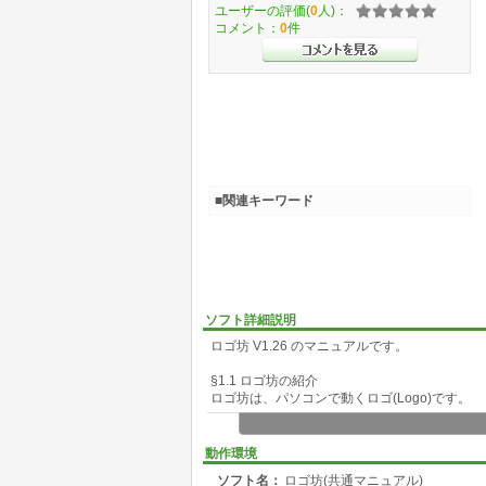
ユーザーの評価(
0
人)：
コメント：
0
件
■関連キーワード
ソフト詳細説明
ロゴ坊 V1.26 のマニュアルです。
§1.1 ロゴ坊の紹介
ロゴ坊は、パソコンで動くロゴ(Logo)です。
○1.1.1 ロゴの紹介
ロゴは教育用のプログラミング言語です。親し
動作環境
ル(カメ)を操作します。タートルを中心にした
ソフト名：
ロゴ坊(共通マニュアル)
ちが構築できます。