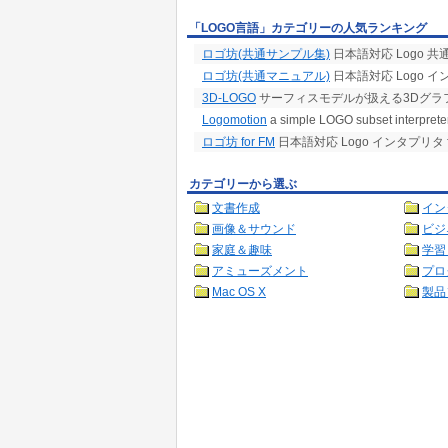
○1.1.6 苦手なこと
「LOGO言語」カテゴリーの人気ランキング
ロゴ坊は、以下のことが苦手です。
・「速く動け!」と言われること。カメなので
ロゴ坊(共通サンプル集)
日本語対応 Logo 
(^_^;)
ロゴ坊(共通マニュアル)
日本語対応 Logo 
・巨大なプログラムの実行。
・シェイプ機能やワープロ機能など。
3D-LOGO
サーフィスモデルが扱える3Dグラフ
・マルチタートル。
Logomotion
a simple LOGO subset interpreter 
ロゴ坊 for FM
日本語対応 Logo インタプリタ fo
カテゴリーから選ぶ
文書作成
イン
画像＆サウンド
ビジ
家庭＆趣味
学習
アミューズメント
プロ
Mac OS X
製品