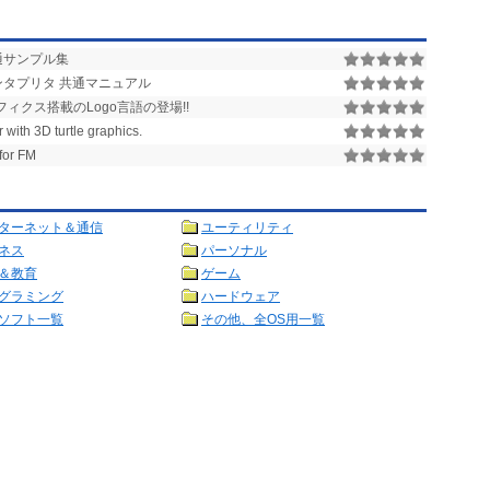
、実行速度は速くありません。
共通サンプル集
インタプリタ 共通マニュアル
ィクス搭載のLogo言語の登場!!
with 3D turtle graphics.
r FM
ターネット＆通信
ユーティリティ
ネス
パーソナル
＆教育
ゲーム
グラミング
ハードウェア
ソフト一覧
その他、全OS用一覧