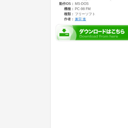
動作OS：
MS-DOS
ロゴはプログラミングの教育にもたいへん適し
機種：
PC-98 FM
な特長を持っています。
種類：
フリーソフト
作者：
兼宗 進
・操作する対象(タートル)が目に見える。
・小さい関数が集まってプログラムになる。
・強力な再帰がある。
・万能データ構造のリストがある。
○1.1.4 ロゴ坊の特徴
・カメがかわいい。--- あゆみちゃんと言い
トルが画面を動きます。
・好きなエディタや日本語入力FEPと組み合
パソコン生活を何ひとつ変える必要がありませ
・BBSなどで出された利用者からの要望が次
んなで育てるロゴです。
・標準的なロゴの文法を採用しています。
・日本語に対応しています。ひらがなや漢字で
ログラムを書くことができます。
○1.1.5 得意なこと
ロゴ坊は、小さなプログラムや対話的な処理に
・子供(生徒)用のロゴ入門。
・子供(生徒)用のプログラム入門。
・大人(先生)用のロゴ体験。
・大人(先生)用の簡単な教材作成(シミュレーシ
・かんたんモードを使って幼児のお絵かき。