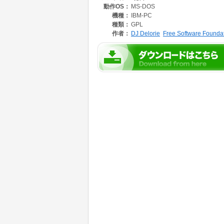
動作OS：
MS-DOS
機種：
IBM-PC
種類：
GPL
作者：
DJ Delorie
Free Software Founda