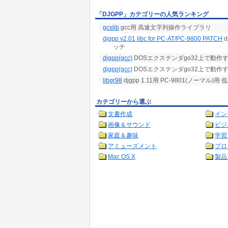
「DJGPP」カテゴリーの人気ランキング
gcslib
gcc用 高速文字列操作ライブラリ
djgpp v2.01 libc for PC-AT/PC-9800 PATCH
d
ッチ
djgpp(gcc)
DOSエクステンダgo32上で動作するg
djgpp(gcc)
DOSエクステンダgo32上で動作する
libgr98
djgpp 1.11用 PC-9801(ノーマ
カテゴリーから選ぶ
文書作成
イン
画像＆サウンド
ビジ
家庭＆趣味
学習
アミューズメント
プロ
Mac OS X
製品