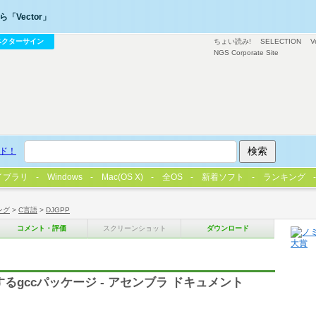
「Vector」
ベクターサイン
ちょい読み!
SELECTION
V
NGS Corporate Site
ド！
イブラリ
Windows
Mac(OS X)
全OS
新着ソフト
ランキング
ング
>
C言語
>
DJGPP
コメント・評価
スクリーンショット
ダウンロード
するgccパッケージ - アセンブラ ドキュメント