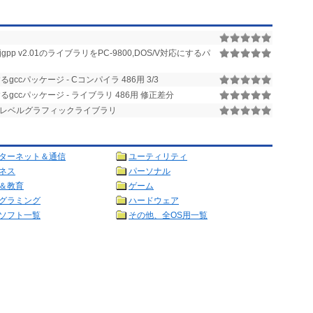
jgpp v2.01のライブラリをPC-9800,DOS/V対応にするパ
ccパッケージ - Cコンパイラ 486用 3/3
gccパッケージ - ライブラリ 486用 修正差分
ル)用 低レベルグラフィックライブラリ
ターネット＆通信
ユーティリティ
ネス
パーソナル
＆教育
ゲーム
グラミング
ハードウェア
ソフト一覧
その他、全OS用一覧