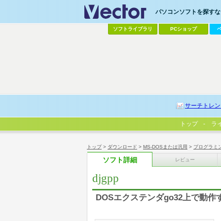
パソコンソフトを探すなら
ソフトライブラリ
PCショップ
サーチトレン
トップ
ラ
トップ
>
ダウンロード
>
MS-DOSまたは汎用
>
プログラミ
ソフト詳細
レビュー
djgpp
DOSエクステンダgo32上で動作