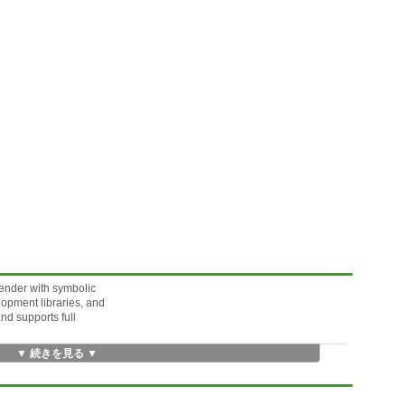
ender with symbolic
lopment libraries, and
nd supports full
▼ 続きを見る ▼