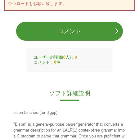
ウンロードをお願い致します。
コメント
ユーザーの評価(
人)：
0
0
コメント：
件
0
ソフト詳細説明
bison binaries (for djgpp)
"Bison" is a general-purpose parser generator that converts a
grammar description for an LALR(1) context-free grammar into
a C program to parse that grammar. Once you are proficient wi