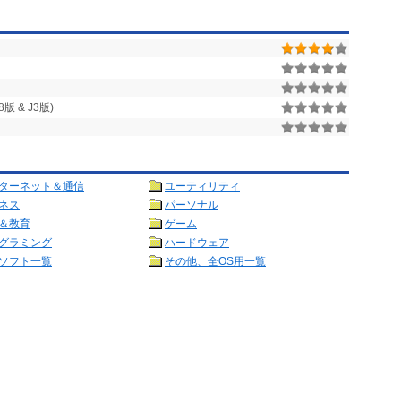
 & J3版)
ターネット＆通信
ユーティリティ
ネス
パーソナル
＆教育
ゲーム
グラミング
ハードウェア
ソフト一覧
その他、全OS用一覧