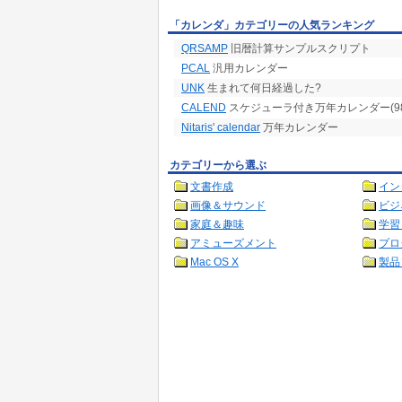
「カレンダ」カテゴリーの人気ランキング
QRSAMP
旧暦計算サンプルスクリプト
PCAL
汎用カレンダー
UNK
生まれて何日経過した?
CALEND
スケジューラ付き万年カレンダー(98版
Nitaris' calendar
万年カレンダー
カテゴリーから選ぶ
文書作成
イン
画像＆サウンド
ビジ
家庭＆趣味
学習
アミューズメント
プロ
Mac OS X
製品