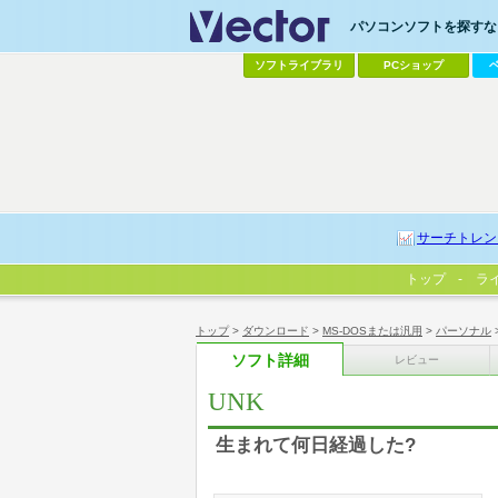
パソコンソフトを探すなら
ソフトライブラリ
PCショップ
サーチトレン
トップ
ラ
トップ
>
ダウンロード
>
MS-DOSまたは汎用
>
パーソナル
ソフト詳細
レビュー
UNK
生まれて何日経過した?