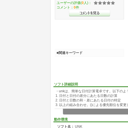
ユーザーの評価(
0
人)：
コメント：
0
件
■関連キーワード
ソフト詳細説明
・unkは、簡単な日付計算電卓です。以下のよ
1. 日付と日付の差分にあたる日数の計算
2. 日付と日数の和・差にあたる日付の特定
3. 以上の組み合わせ。()による優先順位を変
動作環境
ソフト名：
UNK