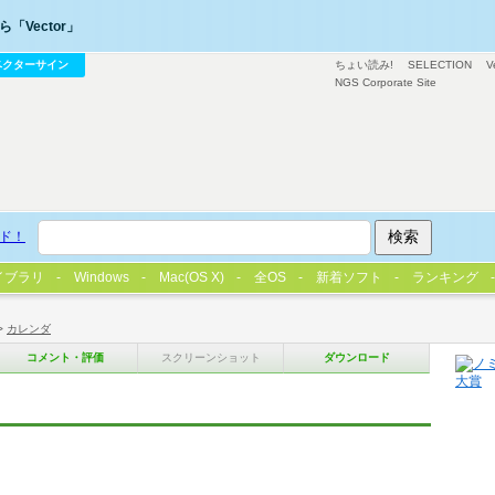
「Vector」
ベクターサイン
ちょい読み!
SELECTION
V
NGS Corporate Site
ド！
イブラリ
Windows
Mac(OS X)
全OS
新着ソフト
ランキング
>
カレンダ
コメント・評価
スクリーンショット
ダウンロード