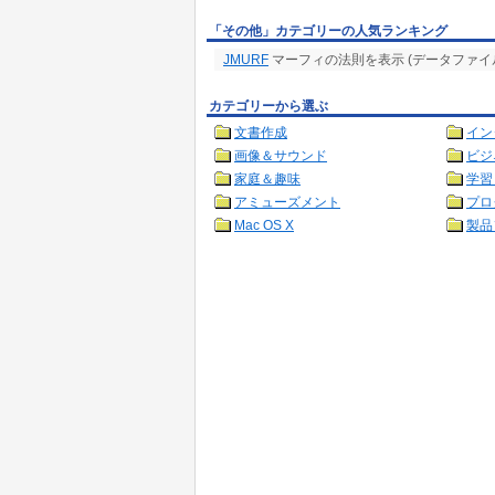
「その他」カテゴリーの人気ランキング
JMURF
マーフィの法則を表示 (データファイ
カテゴリーから選ぶ
文書作成
イン
画像＆サウンド
ビジ
家庭＆趣味
学習
アミューズメント
プロ
Mac OS X
製品