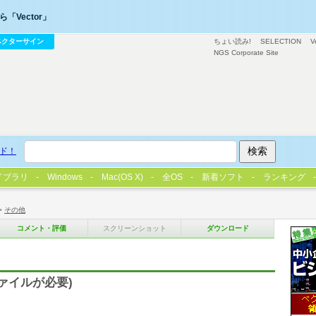
「Vector」
ベクターサイン
ちょい読み!
SELECTION
V
NGS Corporate Site
ド！
イブラリ
Windows
Mac(OS X)
全OS
新着ソフト
ランキング
>
その他
コメント・評価
スクリーンショット
ダウンロード
ァイルが必要)