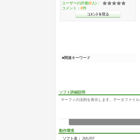
ユーザーの評価(
0
人)：
コメント：
0
件
■関連キーワード
ソフト詳細説明
マーフィの法則を表示します。データファイル
動作環境
ソフト名：
JMURF