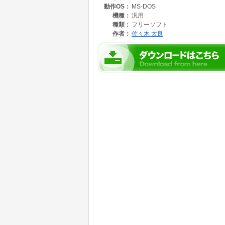
動作OS：
MS-DOS
機種：
汎用
種類：
フリーソフト
作者：
佐々木 太良