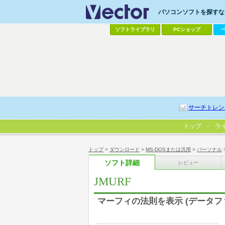
パソコンソフトを探すなら
ソフトライブラリ
PCショップ
サーチトレン
トップ
ラ
トップ
>
ダウンロード
>
MS-DOSまたは汎用
>
パーソナル
ソフト詳細
レビュー
JMURF
マーフィの法則を表示 (データフ