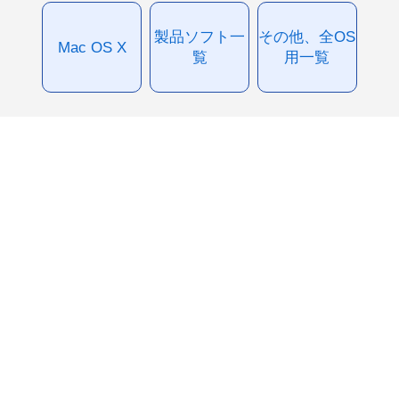
製品ソフト一
その他、全OS
Mac OS X
覧
用一覧