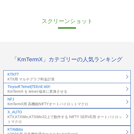
スクリーンショット
「KmTermX」カテゴリーの人気ランキング
KTNTT
KTX用 マルチグラフ料金計算
Tinysoft Telnet|TEEnE-ktX!
KmTermX を telnet 端末に変身させる
NFJ
KmTermX用 高機能NIFTYオートパイロットマクロ
X_AUTO
KTX,KTXWin,KTXWin32上で動作する NIFTY SERVE用 オートパイロッ
トマクロ
KTXktbbs