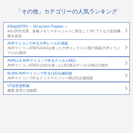
「その他」カテゴリーの人気ランキング
IOtrap(IOTR) ～ I/O access Trapper ～
MS-DOS汎用、各種メモリマネージャーに寄生して I/O アクセス監視機
能を追加
AVRマイコンで作る大声レベル計測器
AVRマイコンAT90S4433を使った大声コンテスト用計測器(大声トライ
アル)の製作
AVRCLK:AVRマイコンで作るデジタル時計
AVRマイコンAT90S1200を使ったLED表示デジタル時計の製作
BLINK:AVRマイコンで作るLED点滅回路
AVRマイコンで作るクリスマスツリー用LED点滅回路
VT信管資料集
概要:原理と回路図