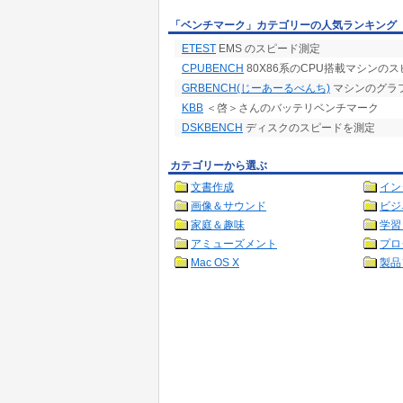
「ベンチマーク」カテゴリーの人気ランキング
ETEST
EMS のスピード測定
CPUBENCH
80X86系のCPU搭載マシンの
GRBENCH(じーあーるべんち)
マシンのグラフ
KBB
＜啓＞さんのバッテリベンチマーク
DSKBENCH
ディスクのスピードを測定
カテゴリーから選ぶ
文書作成
イン
画像＆サウンド
ビジ
家庭＆趣味
学習
アミューズメント
プロ
Mac OS X
製品