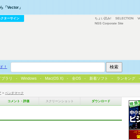
「Vector」
ベクターサイン
ちょい読み!
SELECTION
V
NGS Corporate Site
ド！
イブラリ
Windows
Mac(OS X)
全OS
新着ソフト
ランキング
ア
>
ベンチマーク
コメント・評価
スクリーンショット
ダウンロード