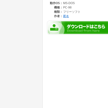
動作OS：
MS-DOS
と、云ってもいったいどの程度速くなっている
あまりいい効果はでません、普通はこの程度の
機種：
PC-98
。
種類：
フリーソフト
プログラムの内容は、三角関数と平方根を各３
作者：
匿名