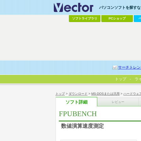
パソコンソフトを探すなら
ソフトライブラリ
PCショップ
サーチトレン
トップ
ラ
トップ
>
ダウンロード
>
MS-DOSまたは汎用
>
ハードウェ
ソフト詳細
レビュー
FPUBENCH
数値演算速度測定