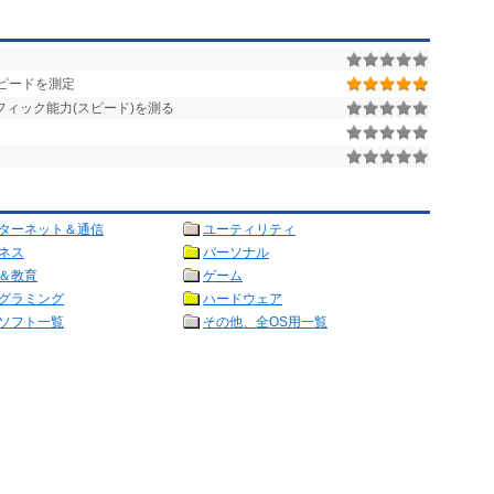
スピードを測定
ィック能力(スピード)を測る
ターネット＆通信
ユーティリティ
ネス
パーソナル
＆教育
ゲーム
グラミング
ハードウェア
ソフト一覧
その他、全OS用一覧