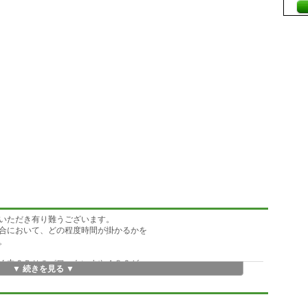
いただき有り難うございます。
合において、どの程度時間が掛かるかを
。
く中ＣＰＵのパワ－もいまや４８６が
▼ 続きを見る ▼
クロックが要求され、ＣＰＵアクセレ－
実装されている方が多いはずです
値演算速度は特に向上します。