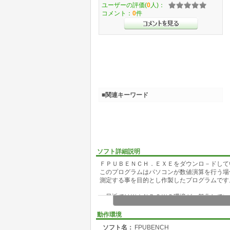
ユーザーの評価(
0
人)：
コメント：
0
件
■関連キーワード
ソフト詳細説明
ＦＰＵＢＥＮＣＨ．ＥＸＥをダウンロ－ドして
このプログラムはパソコンが数値演算を行う場
測定する事を目的とし作製したプログラムです
最近ではＷＩＮＤＯＷＳ環境が一般化してい
当たり前の時代になっているなか、ＣＰＵも高
タＯＤＰ・コプロ等があり、いずれもほとんど
動作環境
特にコプロ・ＯＤＰを搭載してあるＣＰＵの数
ソフト名：
FPUBENCH