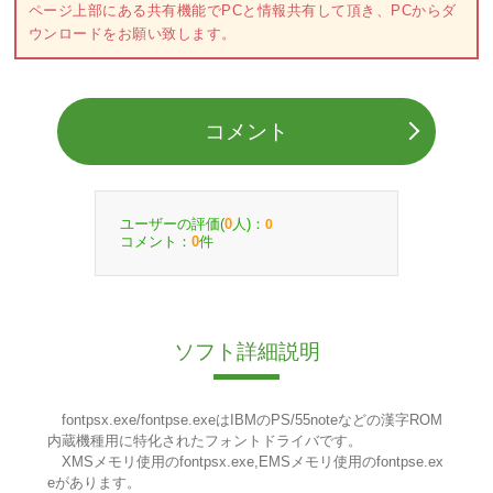
ページ上部にある共有機能でPCと情報共有して頂き、PCからダ
ウンロードをお願い致します。
コメント
ユーザーの評価(
人)：
0
0
コメント：
件
0
ソフト詳細説明
fontpsx.exe/fontpse.exeはIBMのPS/55noteなどの漢字ROM
内蔵機種用に特化されたフォントドライバです。
XMSメモリ使用のfontpsx.exe,EMSメモリ使用のfontpse.ex
eがあります。