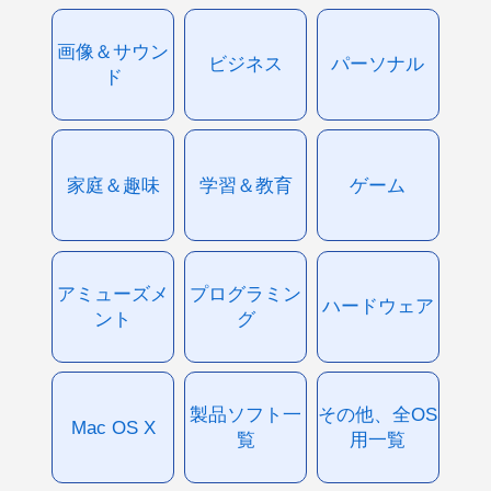
画像＆サウン
ビジネス
パーソナル
ド
家庭＆趣味
学習＆教育
ゲーム
アミューズメ
プログラミン
ハードウェア
ント
グ
製品ソフト一
その他、全OS
Mac OS X
覧
用一覧