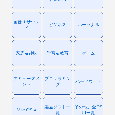
画像＆サウン
ビジネス
パーソナル
ド
家庭＆趣味
学習＆教育
ゲーム
アミューズメ
プログラミン
ハードウェア
ント
グ
製品ソフト一
その他、全OS
Mac OS X
覧
用一覧