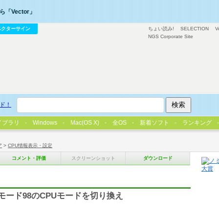
「Vector」
ベクターサイン
ちょい読み!
SELECTION
V
NGS Corporate Site
ド！
イブラリ
Windows
Mac(OS X)
全OS
新着ソフト
ランキング
ア
>
CPU情報表示・設定
コメント・評価
スクリーンショット
ダウンロード
モード98のCPUモードを切り換え