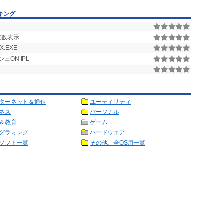
キング
波数表示
.EXE
シュON IPL
ターネット＆通信
ユーティリティ
ネス
パーソナル
＆教育
ゲーム
グラミング
ハードウェア
ソフト一覧
その他、全OS用一覧