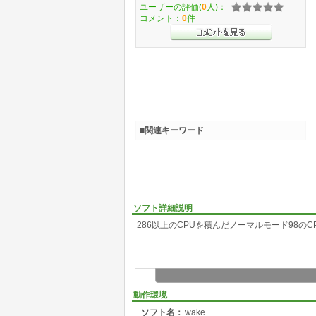
ユーザーの評価(
0
人)：
コメント：
0
件
■関連キーワード
ソフト詳細説明
286以上のCPUを積んだノーマルモード98の
動作環境
ソフト名：
wake