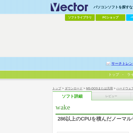
パソコンソフトを探すなら
ソフトライブラリ
PCショップ
サーチトレン
トップ
ラ
トップ
>
ダウンロード
>
MS-DOSまたは汎用
>
ハードウェ
ソフト詳細
レビュー
wake
286以上のCPUを積んだノーマル