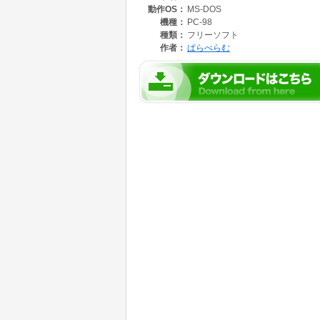
動作OS：
MS-DOS
機種：
PC-98
種類：
フリーソフト
作者：
ぱらべらむ