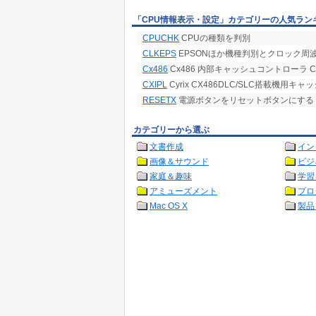
「CPU情報表示・設定」カテゴリーの人気ラン
CPUCHK
CPUの種類を判別
CLKEPS
EPSONほか機種判別とクロック周
Cx486
Cx486 内部キャッシュコントローラ CX
CXIPL
Cyrix CX486DLC/SLC搭載機用キャッ
RESETX
電源ボタンをリセットボタンにする
カテゴリーから選ぶ
文書作成
イン
画像＆サウンド
ビジ
家庭＆趣味
学習
アミューズメント
プロ
Mac OS X
製品