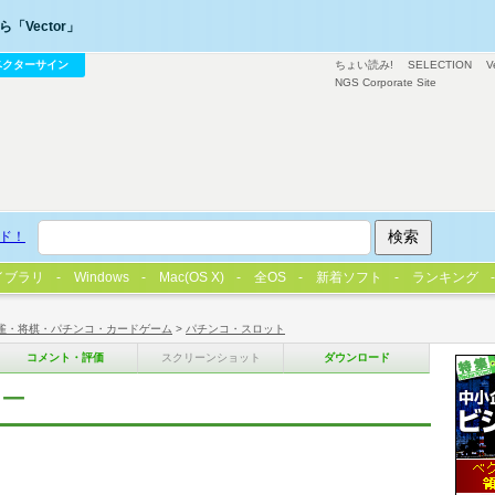
「Vector」
ベクターサイン
ちょい読み!
SELECTION
V
NGS Corporate Site
ド！
イブラリ
Windows
Mac(OS X)
全OS
新着ソフト
ランキング
雀・将棋・パチンコ・カードゲーム
>
パチンコ・スロット
コメント・評価
スクリーンショット
ダウンロード
サー