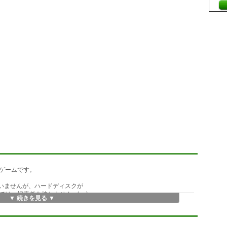
ゲームです。
いませんが、ハードディスクが
一切責任を持ちませんm(__)m
▼ 続きを見る ▼