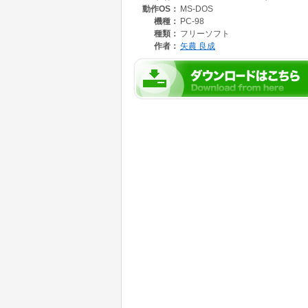
動作OS：
MS-DOS
機種：
PC-98
種類：
フリーソフト
作者：
矢農 良成