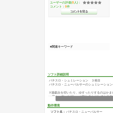
ユーザーの評価(
0
人)：
コメント：
0
件
■関連キーワード
ソフト詳細説明
パチスロ・シュミレーション ３発目
パチスロ・ニューパルサーのシュミレーション
※遊戯台を叩いたり、ゆすったりするのはかま
飛ぶ・ディスプレーが割れるなどしても当方では
動作環境
ソフト名：
パチスロ・ニューパルサー