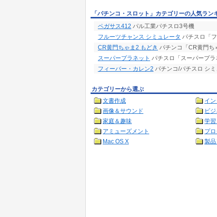
「パチンコ・スロット」カテゴリーの人気ラン
ペガサス412
パル工業パチスロ3号機
フルーツチャンス シミュレータ
パチスロ「フ
CR黄門ちゃま2 もどき
パチンコ「CR黄門ち
スーパープラネット
パチスロ「スーパープラ
フィーバー・カレン2
パチンコ/パチスロ シ
カテゴリーから選ぶ
文書作成
イン
画像＆サウンド
ビジ
家庭＆趣味
学習
アミューズメント
プロ
Mac OS X
製品