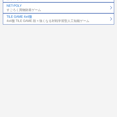
NET-POLY
すごろく買物財産ゲーム
TILE GAME 4x4盤
4x4盤 TILE GAME 段々強くなる対戦学習型人工知能ゲーム