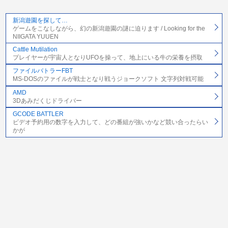
新潟遊園を探して…
ゲームをこなしながら、幻の新潟遊園の謎に迫ります / Looking for the
NIIGATA YUUEN
Cattle Mutilation
プレイヤーが宇宙人となりUFOを操って、地上にいる牛の栄養を摂取
ファイルバトラーFBT
MS-DOSのファイルが戦士となり戦うジョークソフト 文字列対戦可能
AMD
3Dあみだくじドライバー
GCODE BATTLER
ビデオ予約用の数字を入力して、どの番組が強いかなど競い合ったらい
かが