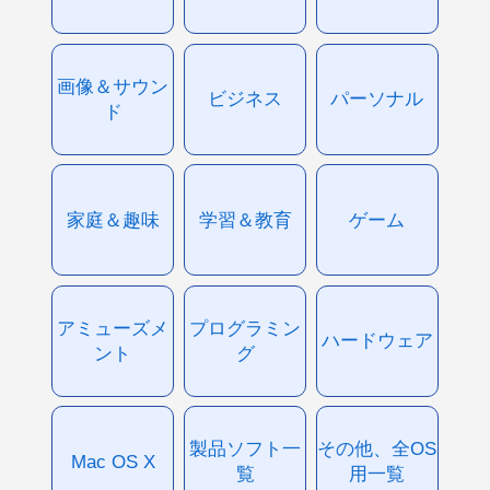
画像＆サウン
ビジネス
パーソナル
ド
家庭＆趣味
学習＆教育
ゲーム
アミューズメ
プログラミン
ハードウェア
ント
グ
製品ソフト一
その他、全OS
Mac OS X
覧
用一覧