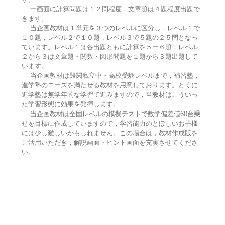
一画面に計算問題は１２問程度，文章題は４題程度出題で
きます。
当企画教材は１単元を３つのレベルに区分し，レベル１で
１０題，レベル２で１０題，レベル３で５題の２５問となっ
ています。レベル１は各出題ともに計算を５ー６題，レベル
２から３は文章題・関数・図形問題を１題から３題出題して
います。
当企画教材は難関私立中・高校受験レベルまで，補習塾，
進学塾のニーズを満たせる教材を用意しております。とくに
進学塾は無学年的な学習で進みますので，当教材はこういっ
た学習形態に効果を発揮します。
当企画教材は全国レベルの模擬テストで数学偏差値60台乗
せを目標に作成していますので，学習能力のとぼしいお子様
には少し難しいかもしれません。この場合は，教材作成版を
ご活用いただき，解説画面・ヒント画面を充実させてくださ
い。