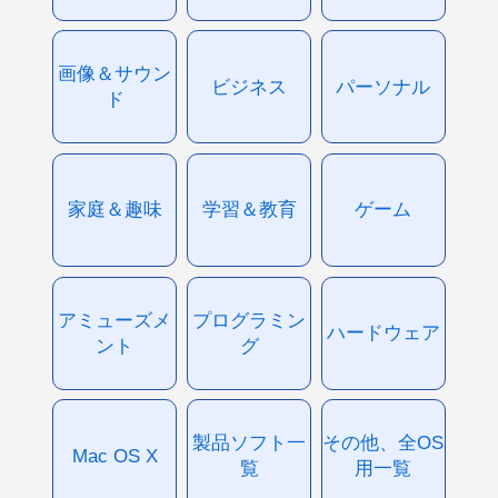
画像＆サウン
ビジネス
パーソナル
ド
家庭＆趣味
学習＆教育
ゲーム
アミューズメ
プログラミン
ハードウェア
ント
グ
製品ソフト一
その他、全OS
Mac OS X
覧
用一覧