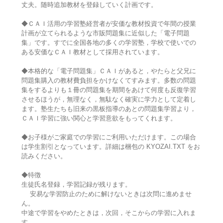
丈夫。随時追加教材を登録していく計画です。
◆ＣＡＩ活用の学習塾経営者が安価な教材投資で年間の授業
計画が立てられるような市販問題集に近似した「電子問題
集」です。すでに全国各地の多くの学習塾，学校で使いでの
ある安価なＣＡＩ教材として採用されています。
◆本格的な「電子問題集」ＣＡＩがあると，やたらと父兄に
問題集購入の教材費負担をかけなくてすみます。多数の問題
集をするよりも１冊の問題集を期間をあけて何度も反復学習
させるほうが，無理なく，無駄なく確実に学力として定着し
ます。塾生たちも旧来の黒板指導のあとの問題集学習より，
ＣＡＩ学習に強い関心と学習意欲をもってくれます。
◆お子様がご家庭での学習にご利用いただけます。この場合
は学生割引となっています。詳細は梱包の KYOZAI.TXT をお
読みください。
◆特徴
生徒氏名登録，学習記録が残ります。
安易な学習防止のために解けないときは次問に進めませ
ん。
中途で学習をやめたときは，次回，そこからの学習に入れま
す。