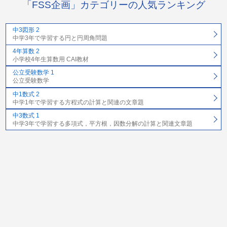
「FSS企画」カテゴリーの人気ランキング
中3図形 2
中学3年で学習する円と円周角問題
4年算数 2
小学校4年生算数用 CAI教材
公立受験数学 1
公立受験数学
中1数式 2
中学1年で学習する方程式の計算と関連の文章題
中3数式 1
中学3年で学習する多項式，平方根，因数分解の計算と関連文章題