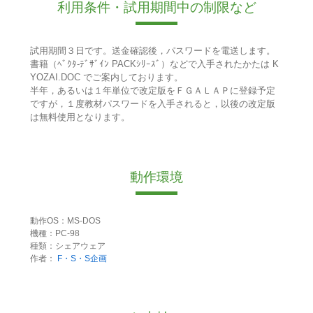
利用条件・試用期間中の制限など
試用期間３日です。送金確認後，パスワードを電送します。
書籍（ﾍﾞｸﾀ-ﾃﾞｻﾞｲﾝ PACKｼﾘｰｽﾞ）などで入手されたかたは K
YOZAI.DOC でご案内しております。
半年，あるいは１年単位で改定版をＦＧＡＬＡＰに登録予定
ですが，１度教材パスワードを入手されると，以後の改定版
は無料使用となります。
動作環境
動作OS：MS-DOS
機種：PC-98
種類：シェアウェア
作者：
F・S・S企画