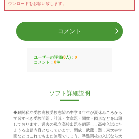
ウンロードをお願い致します。
コメント
ユーザーの評価(
人)：
0
0
コメント：
件
0
ソフト詳細説明
◆難関私立受験高校受験志望の中学３年生が夏休みころから
学習すべき受験問題，計算・文章題・関数・図形などを出題
しております。過去の私立高校出題を網羅し，高校入試にた
えうる出題内容となっています。開成，武蔵，灘，東大寺学
園などはこれでもまだ無理でしょう。準難関校の入試なら大