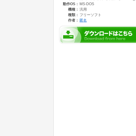
動作OS：
MS-DOS
機種：
汎用
種類：
フリーソフト
作者：
匿名