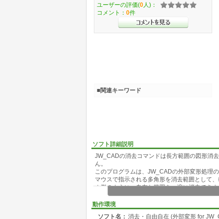
ユーザーの評価(
0
人)：
コメント：
0
件
■関連キーワード
ソフト詳細説明
JW_CADの消去コマンドは長方範囲の図形
ん。
このプログラムは、JW_CADの外部変形処
マウスで指示される多角形を消去範囲として、
☆形のように、自在な範囲を一遍に消去できま
(消しゴム+字消し板)代わりに、お使いくださ
動作環境
ソフト名：
消去・自由自在 (外部変形 for JW_