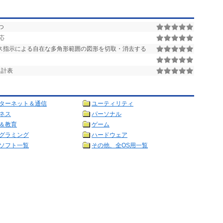
つ
応
ス指示による自在な多角形範囲の図形を切取・消去する
集計表
ターネット＆通信
ユーティリティ
ネス
パーソナル
＆教育
ゲーム
グラミング
ハードウェア
ソフト一覧
その他、全OS用一覧