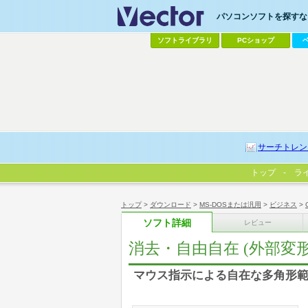
パソコンソフトを探すなら
ソフトライブラリ
PCショップ
サーチトレン
トップ
ラ
トップ
>
ダウンロード
>
MS-DOSまたは汎用
>
ビジネス
>
ソフト詳細
レビュー
消去・自由自在 (外部変形 fo
マウス指示による自在な多角形