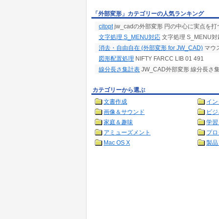
「外部変形」カテゴリーの人気ランキング
citopt
jw_cadの外部変形 円の中心に実点を打
文字処理 S_MENU対応
文字処理 S_MENU対
消去・自由自在 (外部変形 for JW_CAD)
マウ
図形配置処理
NIFTY FARCC LIB 01 491
線分長さ集計表
JW_CAD外部変形 線分長さ
カテゴリーから選ぶ
文書作成
イン
画像＆サウンド
ビジ
家庭＆趣味
学習
アミューズメント
プロ
Mac OS X
製品