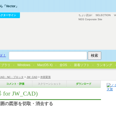
「Vector」
ベクターサイン
ちょい読み!
SELECTION
V
NGS Corporate Site
ド！
イブラリ
Windows
Mac(OS X)
全OS
新着ソフト
ランキング
CAD・NC・プロッタ
>
JW_CAD
>
外部変形
コメント・評価
スクリーンショット
ダウンロード
r JW_CAD)
範囲の図形を切取・消去する