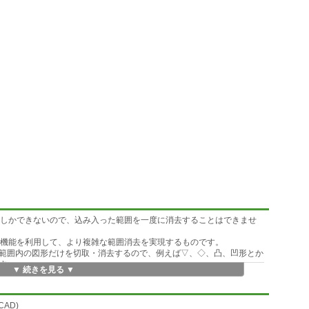
消去しかできないので、込み入った範囲を一度に消去することはできませ
理の機能を利用して、より複雑な範囲消去を実現するものです。
範囲内の図形だけを切取・消去するので、例えば▽、◇、凸、凹形とか
す。
▼ 続きを見る ▼
い。
CAD)