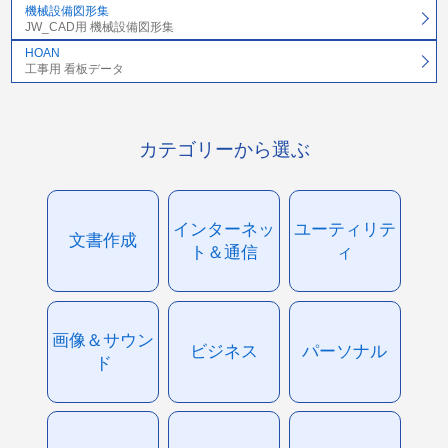
機械設備図形集
JW_CAD用 機械設備図形集
HOAN
工事用 看板データ
カテゴリーから選ぶ
インターネッ
ユーティリテ
文書作成
ト＆通信
ィ
画像＆サウン
ビジネス
パーソナル
ド