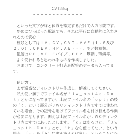
CVT38sq
－－－－－－－－－－－－－
といった文字が線と位置を指定するだけで入力可能です。
斜めにひっぱった配線でも、それに平行に自動的に入力さ
れるので安心！
種類としてはＩＶ，ＣＶ，ＣＶＴ，ＶＶＦ（１．６及び
２．０），ＣＰＥＶ，ＨＰ，ＡＥ・・・。あと数種類。
配管はＰＦ，ＶＥ，Ｅパイプ，ＦＥＰ，厚鋼，薄鋼等。
よく使われると思われるものを作成しました。
おまけで、コンクリート打込み配管のデータも入ってま
す。
使い方：
まず適当なディレクトリを作成し、解凍してください。
私の使い勝手でファイル名が「Ｊｗ＿ｏｐｔ４ｃ．Ｄａ
ｔ」とかになってますが、上記ファイル名の「ｏｐｔ」の後
の「ｃ」という部分がＪＷＣディレクトリ内ですでに使われ
ている場合、その記号を逃げてファイル名を付け替える作業
が必要になります。例えば上記ファイル名がＪＷＣディレク
トリ内にすでにあったとします。「ｃ」はあるけど、「Ｊｗ
＿ｏｐｔｈ．Ｄａｔ」とか、「ｈ」なら使ってない、という
場合、「ｃ」を「ｈ］に書き換えれば良い、ということにな