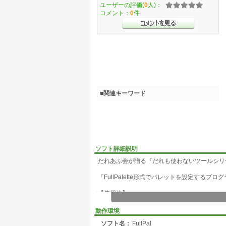
ユーザーの評価(
0
人)：
コメント：
0
件
■関連キーワード
ソフト詳細説明
だれあふ会が贈る『だれも使わないツールシリー
「FullPalette形式でパレットを設定するプログラム
【使用法】
FullPalette 命令と同じように、
動作環境
ソフト名：
FullPal
FullPal FullPalette指定