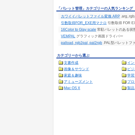
「パレット管理」カテゴリーの人気ランキング
カワイイパレットファイル変換 ARP
.arg,.r
引数取得FOR_EXE用マクロ
引数取得 FOR E
16Color to Glay scale
常駐パレットのある状態で
VEMPAL
グラフィック画面ドライバー
palload, rgb2pal, pal2rgb
.PAL型パレットフ
カテゴリーから選ぶ
文書作成
イン
画像＆サウンド
ビジ
家庭＆趣味
学習
アミューズメント
プロ
Mac OS X
製品