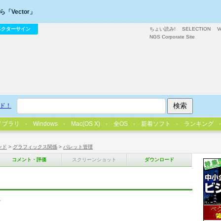
「Vector」
ベクターサイン
ちょい読み!
SELECTION
V
NGS Corporate Site
ド！
イブラリ
Windows
Mac(OS X)
全OS
新着ソフト
ランキング
ンド
>
グラフィックス関係
>
パレット管理
コメント・評価
スクリーンショット
ダウンロード
定