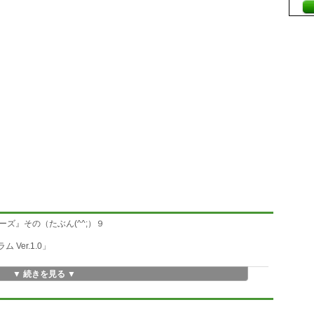
ズ』その（たぶん(^^;）９
 Ver.1.0」
▼ 続きを見る ▼