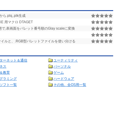
gbから.plq,.plk生成
XE 用マクロ DTAGET
,表画面をパレット番号順のGlay scaleに変換
ァイルと、.RGB型パレットファイルを使い分ける
ターネット＆通信
ユーティリティ
ネス
パーソナル
＆教育
ゲーム
グラミング
ハードウェア
ソフト一覧
その他、全OS用一覧