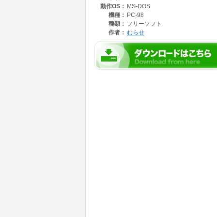
動作OS：
MS-DOS
で、パレットを設定します。* も使えます。
機種：
PC-98
たとえば、
種類：
フリーソフト
作者：
むらせ
FullPal 000*111222中略0AFFFF
は、MML 中の
G:FullPalette( 000*111222中略0AFFFF );
と同じようにパレットを変更します。
コマンドライン引き数で指定できるFullPalett
FullPalette(GRBGRB...GRB)
G:FullPalette(GRBGRB...GRB)
GRBGRB...GRB
の形式が使えます(大文字小文字はどちらでも可
Ray から子プロセスを呼び出して、さらにそ
場合などに使えるでしょう。