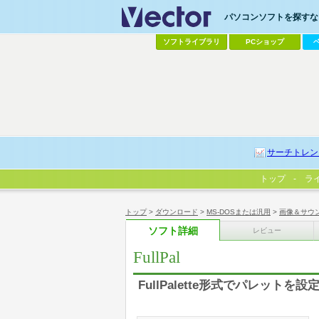
パソコンソフトを探すなら
ソフトライブラリ
PCショップ
サーチトレン
トップ
ラ
トップ
>
ダウンロード
>
MS-DOSまたは汎用
>
画像＆サウ
ソフト詳細
レビュー
FullPal
FullPalette形式でパレットを設