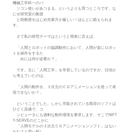
機械工学科一のパ
ソコン使いがあつまる、というよりも育つところです。な
にせ研究室の教授
と助教授をはじめ先輩方が厳しい！ほんとに鍛えられま
す。
さて私の研究テーマはというと簡単に言えば、
「人間とロボットの協調動作において、人間が楽にロボッ
トを操作をするた
めには何が必要か？」
です。主に「人間工学」を学習しているのですが、日頃か
ら考えていたのは、
「人間の動作を、３次元のＣＧアニメーションを使って表
現できないか？」
ということでした。しかし市販されている既存のソフトは
ひどく高価で、コ
ンピュータにも過剰な動作環境を要求します。そこでNIFT
Y-SERVEのどこかに
「人間モデルの３次元ＣＧアニメーションソフト」はない
かな？と思い探し