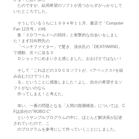
たのですが、結局希望のソフトが見つからずがっかりして
いたところでした。
そうしているうちに１９９４年１１月、書店で「Computer
Fan 12月号」の特
集「３Ｄワールドへの招待」と衝撃的な出会いをしまし
た！まず日向野氏の
「ベンチファイター」で驚き、清水氏の「DEATHWING」
で感動、次々に迫る３
Ｄショックにめまいさえ感じました。おおげさではない！
そして「これほどの３ＤＣＧソフトが、<アペックス>を組
み込むだけでつくれ
る」ということに感激しました！よし、自分の希望するソ
フトがないのなら
作ってしまえ！と考えた。
幸い、一番の問題となる「人間の階層構造」については、C
F誌添付の"ROBO.C"
というサンプルプログラムの中に、ほとんど解決策が記述
されていたので、こ
のプログラムを参考にして作っていくことにしました。