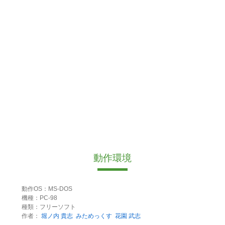
動作環境
動作OS：MS-DOS
機種：PC-98
種類：フリーソフト
作者：
堀ノ内 貴志
みためっくす
花園 武志