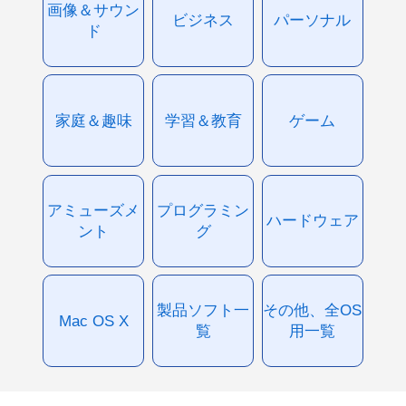
画像＆サウン
ビジネス
パーソナル
ド
家庭＆趣味
学習＆教育
ゲーム
アミューズメ
プログラミン
ハードウェア
ント
グ
製品ソフト一
その他、全OS
Mac OS X
覧
用一覧