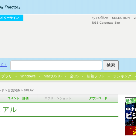
「Vector」
ベクターサイン
ちょい読み!
SELECTION
V
NGS Corporate Site
ド！
イブラリ
Windows
Mac(OS X)
全OS
新着ソフト
ランキング
ンド
>
音楽関係
>
BPLAY
コメント・評価
スクリーンショット
ダウンロード
ュアル