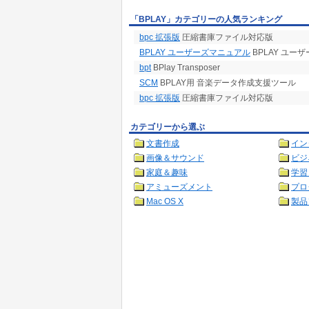
「BPLAY」カテゴリーの人気ランキング
bpc 拡張版
圧縮書庫ファイル対応版
BPLAY ユーザーズマニュアル
BPLAY ユー
bpt
BPlay Transposer
SCM
BPLAY用 音楽データ作成支援ツール
bpc 拡張版
圧縮書庫ファイル対応版
カテゴリーから選ぶ
文書作成
イン
画像＆サウンド
ビジ
家庭＆趣味
学習
アミューズメント
プロ
Mac OS X
製品