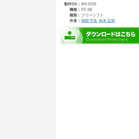
動作OS：
MS-DOS
機種：
PC-98
種類：
フリーソフト
作者：
岡部 守良
村木 正和