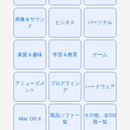
画像＆サウン
ビジネス
パーソナル
ド
家庭＆趣味
学習＆教育
ゲーム
アミューズメ
プログラミン
ハードウェア
ント
グ
製品ソフト一
その他、全OS
Mac OS X
覧
用一覧