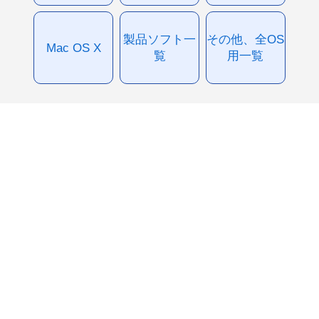
製品ソフト一
その他、全OS
Mac OS X
覧
用一覧