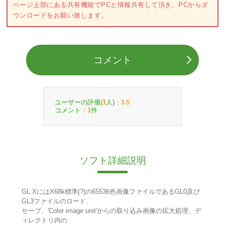
ページ上部にある共有機能でPCと情報共有して頂き、PCからダ
ウンロードをお願い致します。
コメント
ユーザーの評価(
人)：
1
3.5
コメント：
件
1
ソフト詳細説明
GL.XにはX68k標準(?)の65536色画像ファイルであるGL0及び
GL3ファイルのロード、
セーブ、'Color image unit'からの取り込み画像の拡大処理、デ
ィレクトリ内の