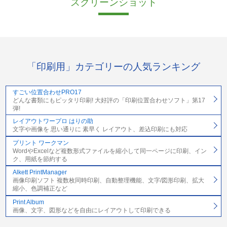
スクリーンショット
「印刷用」カテゴリーの人気ランキング
すごい位置合わせPRO17
どんな書類にもピッタリ印刷! 大好評の「印刷位置合わせソフト」第17
弾!
レイアウトワープロ はりの助
文字や画像を 思い通りに 素早く レイアウト、差込印刷にも対応
プリント ワークマン
WordやExcelなど複数形式ファイルを縮小して同一ページに印刷、イン
ク、用紙を節約する
Alkett PrintManager
画像印刷ソフト 複数枚同時印刷、自動整理機能、文字/図形印刷、拡大
縮小、色調補正など
Print Album
画像、文字、図形などを自由にレイアウトして印刷できる