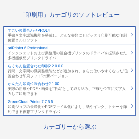
「印刷用」カテゴリのソフトレビュー
すごい位置合わせPRO14
手書き文字認識機能を搭載し、どんな書類にもピッタリ印刷可能な印刷
位置合わせソフト
priPrinter 6 Professional
インクジェットおよび業務用の複合機プリンタのドライバを拡張させた
多機能仮想プリンタドライバ
らくちん位置合わせ印刷2 2.0.0.0
行間・文字間の微調整機能などが追加され、さらに使いやすくなった“位
置合わせ印刷ソフト”の新バージョン
かんたん印刷位置合わせ2 1.00
実際の用紙やPDF・画像を“下絵”として取り込み、正確な位置に文字入
力して印刷できる
GreenCloud Printer 7.7.5.5
印刷ジョブの最適化やPDFファイル化により、紙やインク、トナーを節
約できる仮想プリンタドライバ
カテゴリーから選ぶ