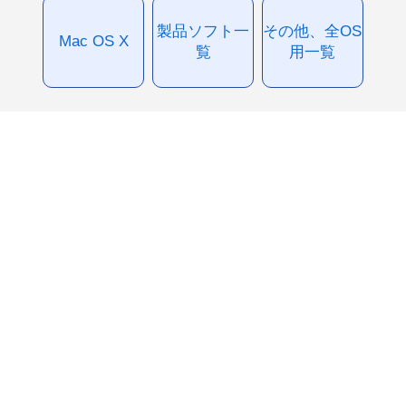
製品ソフト一
その他、全OS
Mac OS X
覧
用一覧