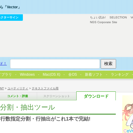
「Vector」
ベクターサイン
ちょい読み!
SELECTION
V
NGS Corporate Site
ド！
イブラリ
Windows
Mac(OS X)
全OS
新着ソフト
ランキング
/NT
>
ユーティリティ
>
テキストファイル用
ダウンロード
コメント・評価
スクリーンショット
分割・抽出ツール
行数指定分割・行抽出がこれ1本で完結!