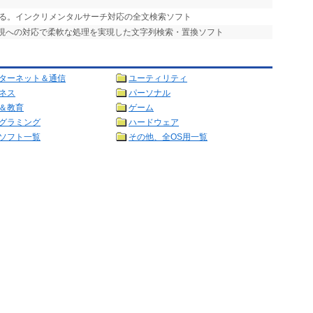
きる。インクリメンタルサーチ対応の全文検索ソフト
表現への対応で柔軟な処理を実現した文字列検索・置換ソフト
ターネット＆通信
ユーティリティ
ネス
パーソナル
＆教育
ゲーム
グラミング
ハードウェア
ソフト一覧
その他、全OS用一覧