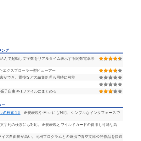
キング
込んで起動し文字数をリアルタイム表示する関数電卓等
たエクスプローラー型ビューアー
索ができ、置換などの編集処理も同時に可能
張子自由)を1ファイルにまとめる
ュー
名検索 1.5
- 正規表現やIFilterにも対応。シンプルなインタフェースで
る文字列の検索にも対応。正規表現とワイルドカードの併用も可能な高
タマイズ自由度が高い。同梱プログラムとの連携で青空文庫公開作品を快適