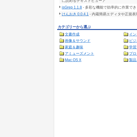
に読めるテキストビューア
isGrep 1.1.8
- 多彩な機能で効率的に作業で
けんおき 0.0.4.1
- 内蔵簡易エディタや正規
カテゴリーから選ぶ
文書作成
イン
画像＆サウンド
ビジ
家庭＆趣味
学習
アミューズメント
プロ
Mac OS X
製品