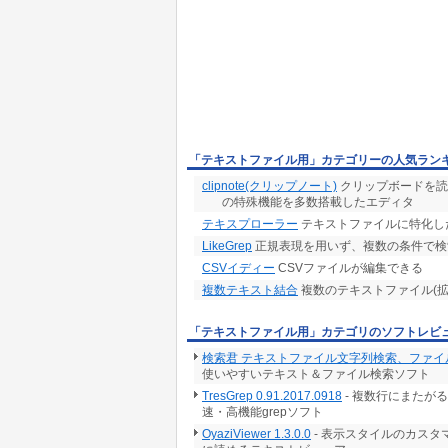
「テキストファイル用」カテゴリーの人気ラン
clipnote(クリップノート)
クリップボードを読
の特殊機能を多数搭載したエディタ
テキスプローラー
テキストファイルに特化し
LikeGrep
正規表現を用いず、複数の条件で検
CSVイディー
CSVファイルが編集できる
複数テキスト結合
複数のテキストファイル(拡
「テキストファイル用」カテゴリのソフトレビ
検索君 テキストファイル文字列検索、ファイル
使いやすいテキスト＆ファイル検索ソフト
TresGrep 0.91.2017.0918
- 複数行にまたが
速・高機能grepソフト
OyaziViewer 1.3.0.0
- 表示スタイルのカス