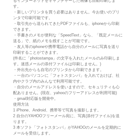
るインターネットをキャプチャーした画像も自動印刷しま
す。
・新しいプリンタを買う必要はありません。今お使いのプリ
ンタで印刷可能です。
・取引先から送られてきたPDFファイルも、iphoneから印刷
できます。
・手書きのメモが便利な「SpeedText」なら、「既定メールに
送る」で、紙のメモを残すことが可能です。
・友人等のiphoneや携帯電話から自分のメールに写真を送り
印刷することができます。
(件名に「photostampa」の文字を入れたメールのみ印刷しま
す。迷惑メールの添付ファイルは印刷しません。)
・外出先からも自宅のプリンタから印刷できます。
・一台のパソコンに「フォトスタンパ」を入れておけば、社
内やクラブ内のみんなで利用可能です。
・自分のメールアドレスを使いますので、セキュリティも心
配ありません。(現在、yahooのフリーアドレスが利用可能)
・gmail対応版を開発中。
使用方法
1 iPhone、Android、携帯等で写真を撮影します。
2 自分のYAHOOフリーメール宛に、写真(添付ファイル)を送
ります。
3 本ソフト「フォトスタンパ」がYAHOOのメールを定期的に
メールを受信します。