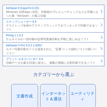
InkSaver 6 Expert 6.0.201
Windows 10/Edgeに対応。印刷前のプレビューチェックなども可能にな
った新「InkSaver」の最上位版
スナップシューター 8.4
デスクトップ全体やアクティブウィンドウをワンタッチで印刷できるソ
フト
Primg 1.1.0.3
サムネイルの一括印刷や証明写真風印刷を手軽に楽しめるソフト
InkSaver 5 Pro 5.0.2.1.0002
カラー写真印刷モードが追加された、“定番”インク節約ソフトの新バー
ジョン
プリント エキスパンダー 4.4
印刷データを最大25倍に拡大し、複数の用紙に分割印刷できるソフト
カテゴリーから選ぶ
インターネッ
ユーティリテ
文書作成
ト＆通信
ィ