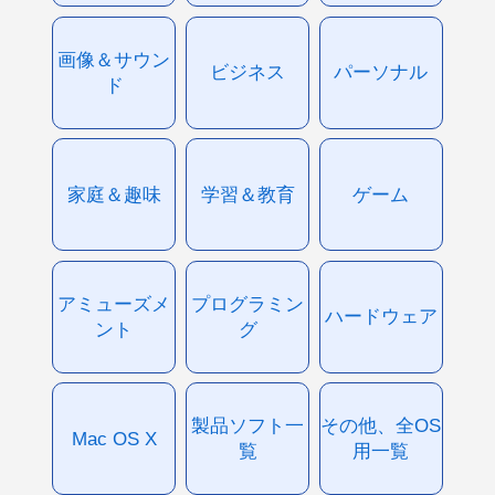
画像＆サウン
ビジネス
パーソナル
ド
家庭＆趣味
学習＆教育
ゲーム
アミューズメ
プログラミン
ハードウェア
ント
グ
製品ソフト一
その他、全OS
Mac OS X
覧
用一覧