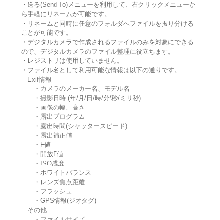
・送る(Send To)メニューを利用して、右クリックメニューか
ら手軽にリネームが可能です。
・リネームと同時に任意のフォルダへファイルを振り分ける
ことが可能です。
・デジタルカメラで作成されるファイルのみを対象にできる
ので、デジタルカメラのファイル整理に役立ちます。
・レジストリは使用していません。
・ファイル名として利用可能な情報は以下の通りです。
Exif情報
・カメラのメーカー名、モデル名
・撮影日時 (年/月/日/時/分/秒/ミリ秒)
・画像の幅、高さ
・露出プログラム
・露出時間(シャッタースピード)
・露出補正値
・F値
・開放F値
・ISO感度
・ホワイトバランス
・レンズ焦点距離
・フラッシュ
・GPS情報(ジオタグ)
その他
・ファイルサイズ