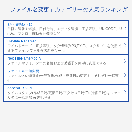
「ファイル名変更」カテゴリーの人気ランキング
お～瑠璃ね～む
手軽に連番や置換、日付付与、エディタ連携、正規表現、UNICODE、U
nDo、マクロ、自動実行機能など
Flexible Renamer
ワイルドカード・正規表現、タグ情報(MP3,EXIF)、スクリプトを使用で
きるファイル/フォルダ名変更ツール
Neo FileNameModify
ファイルやフォルダーの名前および拡張子を簡単に変更できる
ファイル名一括変更
ファイル名の連番化/一部置換/作成・更新日の変更を、それぞれ一括実
行
Append TS2FN
タイムスタンプ(作成日時/更新日時/アクセス日時/Exif撮影日時)をファイ
ル名に一括追加 or 差し替え