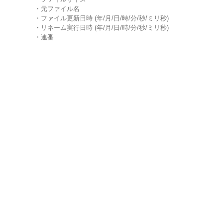
・元ファイル名
・ファイル更新日時 (年/月/日/時/分/秒/ミリ秒)
・リネーム実行日時 (年/月/日/時/分/秒/ミリ秒)
・連番