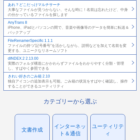
あれ？どこだっけマルチサーチ
大事なファイルが見つからない、そんな時に！名前は忘れたけど、中身
の分かっているファイルを探します
AnyTrans 8
iPhone、iPadとパソコンの間で、音楽や画像等のデータを簡単に転送＆
バックアップ
FileRenamerSpecific 1.1.1
ファイルの持つ“記号番号”を活かしながら、説明などを加えて名前を変
更する、ユニークなリネームソフト
dINDEX.2 2.13.00
実際のフォルダ構造にかかわらずファイルをわかりやすく分類・管理
し、すばやく参照できる
きれい好きのごみ箱 2.10
独自アイコンの追加表示も可能。ごみ箱の状況をすばやく確認し、操作
することができるユーティリティ
カテゴリーから選ぶ
インターネッ
ユーティリテ
文書作成
ト＆通信
ィ