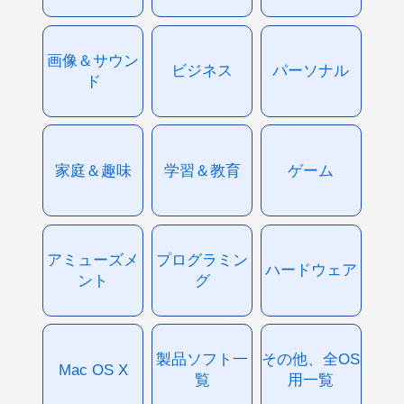
画像＆サウン
ビジネス
パーソナル
ド
家庭＆趣味
学習＆教育
ゲーム
アミューズメ
プログラミン
ハードウェア
ント
グ
製品ソフト一
その他、全OS
Mac OS X
覧
用一覧