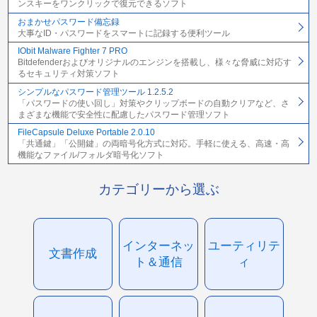
ンスキーをワンクリックで復元できるソフト
おまかせパスワード備忘録
大事なID・パスワードをスマートに記録する便利ツール
IObit Malware Fighter 7 PRO
Bitdefenderおよびオリジナルのエンジンを搭載し、様々な脅威に対応す
るセキュリティ対策ソフト
シンプルなパスワード管理ツール 1.2.5.2
「パスワードの使い回し」対策やクリップボードの自動クリアなど、さ
まざまな機能で安全性に配慮したパスワード管理ソフト
FileCapsule Deluxe Portable 2.0.10
「共通鍵」「公開鍵」の両暗号化方式に対応。手軽に使える、高速・高
機能なファイル/フォルダ暗号化ソフト
カテゴリーから選ぶ
インターネッ
ユーティリテ
文書作成
ト＆通信
ィ