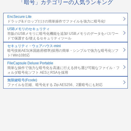
「暗号」カテゴリーの人気ランキング
EncSecure Lite
ドラッグ&ドロップだけの簡単操作でファイルを強力に暗号化!
USBメモリのセキュリティ
市販のUSBメモリに暗号化機能を追加! USBメモリのデータをパスワー
ドで保護する/使えるセキュリティツール
セキュリティ・ウェアハウス-mini
暗号技術AES(米国政府標準)採用の簡単・シンプルで強力な暗号化ソフ
ト! Win10対応
FileCapsule Deluxe Portable
簡単な操作で強力な暗号化を高速に行える持ち運び可能なファイル・フ
ォルダ暗号化ソフト AESとRSAを採用
無限鍵暗号(Fcode)
ファイルを圧縮、暗号化する Zip AES256、2重暗号にも対応