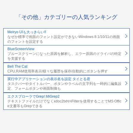
「その他」カテゴリーの人気ランキング
Meiryo UIも大っきらい!!
なぜか標準で画面のフォント設定ができないWindows 8.1/10/11の画面
のフォントを設定する
BlueScreenView
ブルースクリーンになった原因を解析し、エラー原因のドライバの特定
を支援する
Bell The Cat
CPU,RAM使用率表示/様々な履歴を保存/自動的にボタンを押す
実行中アプリケーションの表示名を設定 タイとる君
タスクバーやタイトルバー、ボタンやラベルの文字列を一時的に編集設
定、フォームボタンや画面制御も
エクスプローラでGrep! MiGrep2
テキストファイルだけでなくxdoc2txtやiFilterを使用することでMS Offic
e文書等もGrepできる