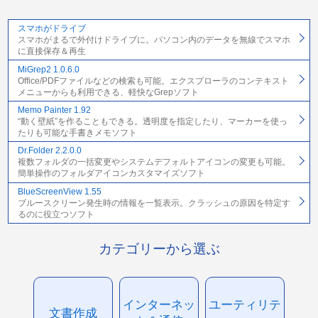
スマホがドライブ
スマホがまるで外付けドライブに。パソコン内のデータを無線でスマホ
に直接保存＆再生
MiGrep2 1.0.6.0
Office/PDFファイルなどの検索も可能。エクスプローラのコンテキスト
メニューからも利用できる、軽快なGrepソフト
Memo Painter 1.92
“動く壁紙”を作ることもできる。透明度を指定したり、マーカーを使っ
たりも可能な手書きメモソフト
Dr.Folder 2.2.0.0
複数フォルダの一括変更やシステムデフォルトアイコンの変更も可能。
簡単操作のフォルダアイコンカスタマイズソフト
BlueScreenView 1.55
ブルースクリーン発生時の情報を一覧表示。クラッシュの原因を特定す
るのに役立つソフト
カテゴリーから選ぶ
インターネッ
ユーティリテ
文書作成