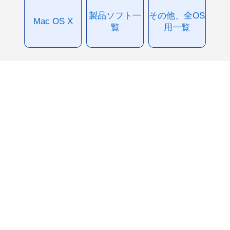
製品ソフト一
その他、全OS
Mac OS X
覧
用一覧