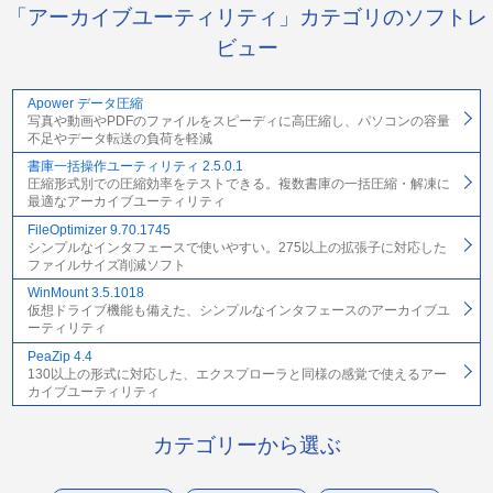
「アーカイブユーティリティ」カテゴリのソフトレ
ビュー
Apower データ圧縮
写真や動画やPDFのファイルをスピーディに高圧縮し、パソコンの容量
不足やデータ転送の負荷を軽減
書庫一括操作ユーティリティ 2.5.0.1
圧縮形式別での圧縮効率をテストできる。複数書庫の一括圧縮・解凍に
最適なアーカイブユーティリティ
FileOptimizer 9.70.1745
シンプルなインタフェースで使いやすい。275以上の拡張子に対応した
ファイルサイズ削減ソフト
WinMount 3.5.1018
仮想ドライブ機能も備えた、シンプルなインタフェースのアーカイブユ
ーティリティ
PeaZip 4.4
130以上の形式に対応した、エクスプローラと同様の感覚で使えるアー
カイブユーティリティ
カテゴリーから選ぶ