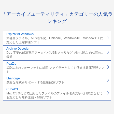
「アーカイブユーティリティ」カテゴリーの人気ラ
ンキング
Explzh for Windows
大容量ファイル、AES暗号化、Unicode、Windows10、Windows11 に
対応した圧縮解凍ソフト
Archive Decoder
DLL 不要の解凍専用アーカイバ USB メモリなどで持ち運んでの用途に
最適
PeaZip
130以上のフォーマットに対応 ファイラーとしても使える書庫管理ソフ
ト
LhaForge
多彩な形式をサポートする圧縮解凍ソフト
CubeICE
Mac OS Xなどで圧縮したファイルのファイル名の文字化け問題などに
も対応した無料圧縮・解凍ソフト