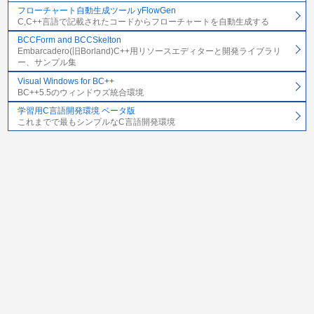
フローチャート自動生成ツール yFlowGen
C,C++言語で記載されたコードからフローチャートを自動生成する
BCCForm and BCCSkelton
Embarcadero(旧Borland)C++用リソースエディターと開発ライブラリ
ー、サンプル集
Visual Windows for BC++
BC++5.5のウィンドウズ統合環境
学習用C言語開発環境 ベータ版
これまでで最もシンプルなC言語開発環境