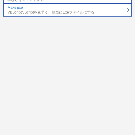
MakeExe
VBScript/JScriptを素早く・簡単にExeファイルにする