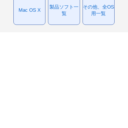
製品ソフト一
その他、全OS
Mac OS X
覧
用一覧