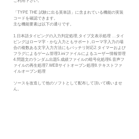
ご利用下さい。
「TYPE THE 試験に出る英単語」に含まれている機能の実装
コードを確認できます。
主な機能要素は以下の通りです。
1.日本語タイピングの入力判定処理,タイプ文表示処理 …タイ
ピングはローマ字・かな入力ともサポート,ローマ字入力の場
合の複数ある文字入力方法にもバッチリ対応2.タイマーおよび
フラグによるゲーム管理3.iniファイルによるユーザー情報管理
4.問題文のランダム出題5.成績ファイルの暗号化処理6.音声フ
ァイルの再生処理7.WEBサイトオープン処理8.テキストファ
イルオープン処理
ソースを改造して他のソフトとして配布して頂いて構いませ
ん。