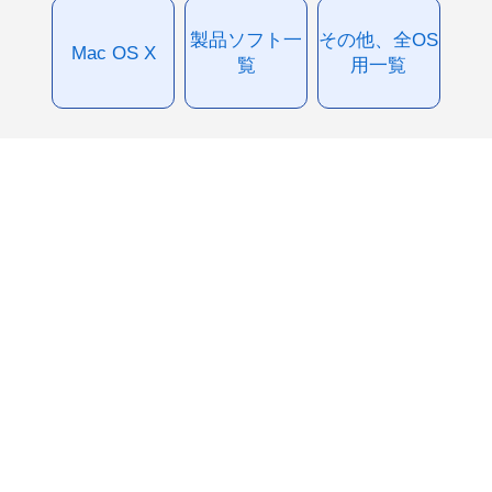
製品ソフト一
その他、全OS
Mac OS X
覧
用一覧